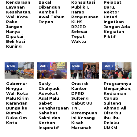
Kendaraan
Bakal
Konsultasi
Pejabat
Layanan
Dibangun
Publik I,
Baru,
Kesehatan,
Kembali
Harap
Rektor
Wali Kota
Awal Tahun
Penyusunan
Untad
Palu:
Depan
KLHS
Ingatkan
Jangan
RPJPD
Jangan Ada
Hanya
Selesai
Kegiatan
Dipakai
Tepat
Fiktif
Beli Nasi
Waktu
Kuning
Palu
Palu
Palu
Palu
Gubernur
Rukly
Orasi di
Programnya
Hingga
Chahyadi,
Kantor
Menjanjikan,
Wali Kota
Advokat
DPRD
Kediaman
Palu Kirim
Asal Palu
Sulteng
Cagub
Karangan
Sabet
Cabut UU
Sulteng
Bunga ke
Penghargaan
TNI,
Ahmad Ali
Rumah
Sahabat
Perempuan
Diserbu
Duka Om
Saksi dan
Ini Kenang
Ibu-ibu
Kota
Korban
Kisah
Pelaku
Inspiratif
Marsinah
UMKM