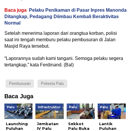
Baca juga
Pelaku Penikaman di Pasar Inpres Manonda
Ditangkap, Pedagang Diimbau Kembali Beraktivitas
Normal
Setelah menerima laporan dari orangtua korban, polisi
saat ini tengah memburu pelaku pembusuran di Jalan
Masjid Raya tersebut.
“Laporannya sudah kami tangani. Semoga pelaku segera
tertangkap,” kata Ferdinand. (Bal)
Pembusuran
Polresta Palu
Baca Juga
Palu
Infrastruktur
Palu
Palu
Launching
Jembatan
Sekkot
Lantik
Puluhan
IV Palu
Palu Buka
Puluhan