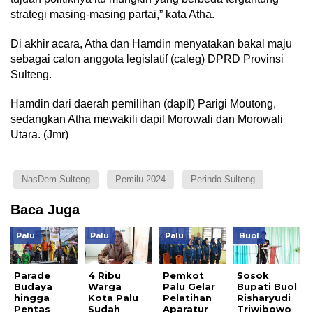
strategi masing-masing partai,” kata Atha.
Di akhir acara, Atha dan Hamdin menyatakan bakal maju
sebagai calon anggota legislatif (caleg) DPRD Provinsi
Sulteng.
Hamdin dari daerah pemilihan (dapil) Parigi Moutong,
sedangkan Atha mewakili dapil Morowali dan Morowali
Utara. (Jmr)
NasDem Sulteng
Pemilu 2024
Perindo Sulteng
Baca Juga
Palu
Palu
Palu
Buol
Parade
4 Ribu
Pemkot
Sosok
Budaya
Warga
Palu Gelar
Bupati Buol
hingga
Kota Palu
Pelatihan
Risharyudi
Pentas
Sudah
Aparatur
Triwibowo