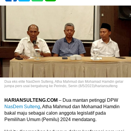
Dua eks elite NasDem Sulteng, Atha Mahmud dan Mohamad Hamdin gelar
jumpa pers usai bergabung ke Perindo, Senin (8/5/2023)/hariansulteng
HARIANSULTENG.COM
– Dua mantan petinggi DPW
NasDem Sulteng
, Atha Mahmud dan Mohamad Hamdin
bakal maju sebagai calon anggota legislatif pada
Pemilihan Umum (Pemilu) 2024 mendatang.