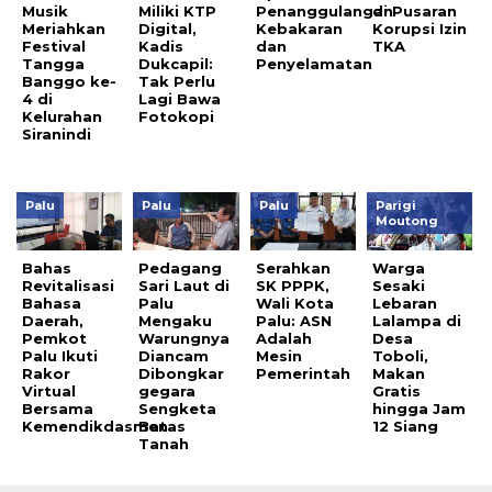
Musik
Miliki KTP
Penanggulangan
di Pusaran
Meriahkan
Digital,
Kebakaran
Korupsi Izin
Festival
Kadis
dan
TKA
Tangga
Dukcapil:
Penyelamatan
Banggo ke-
Tak Perlu
4 di
Lagi Bawa
Kelurahan
Fotokopi
Siranindi
Palu
Palu
Palu
Parigi
Moutong
Bahas
Pedagang
Serahkan
Warga
Revitalisasi
Sari Laut di
SK PPPK,
Sesaki
Bahasa
Palu
Wali Kota
Lebaran
Daerah,
Mengaku
Palu: ASN
Lalampa di
Pemkot
Warungnya
Adalah
Desa
Palu Ikuti
Diancam
Mesin
Toboli,
Rakor
Dibongkar
Pemerintah
Makan
Virtual
gegara
Gratis
Bersama
Sengketa
hingga Jam
Kemendikdasmen
Batas
12 Siang
Tanah