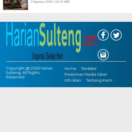
2 Agustus 2026 | 19:15 WIB
Copyright @ 2026 Harian
Home
Redaksi
Sulteng, All Rights
Pedoman Media Siber
Reserved
Info Iklan
Tentang Kami