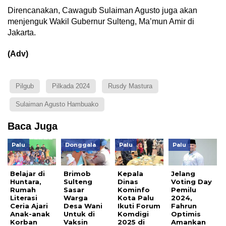
Direncanakan, Cawagub Sulaiman Agusto juga akan
menjenguk Wakil Gubernur Sulteng, Ma’mun Amir di
Jakarta.
(Adv)
Pilgub
Pilkada 2024
Rusdy Mastura
Sulaiman Agusto Hambuako
Baca Juga
Palu
Donggala
Palu
Palu
Belajar di
Brimob
Kepala
Jelang
Huntara,
Sulteng
Dinas
Voting Day
Rumah
Sasar
Kominfo
Pemilu
Literasi
Warga
Kota Palu
2024,
Ceria Ajari
Desa Wani
Ikuti Forum
Fahrun
Anak-anak
Untuk di
Komdigi
Optimis
Korban
Vaksin
2025 di
Amankan