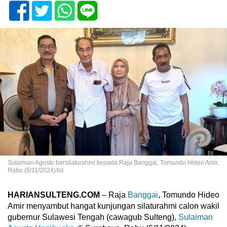
Sulaiman Agusto bersilaturahmi kepada Raja Banggai, Tomundo Hideo Amir,
Rabu (6/11/2024)/Ist
HARIANSULTENG.COM
– Raja
Banggai
, Tomundo Hideo
Amir menyambut hangat kunjungan silaturahmi calon wakil
gubernur Sulawesi Tengah (cawagub Sulteng),
Sulaiman