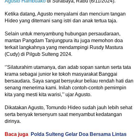
Agusto Hambuako
di Surabaya, Rabu (6/11/2024).
Ketika datang, Agusto menyalami dan mencium tangan
Hideo yang ditemani sang istri dan anak tertua taja.
Selain untuk menyambung hubungan persaudaraan,
mantan Pangdam Tanjungpura itu juga memohon doa
terkait langkahnya yang mendampingi Rusdy Mastura
(Cudy) di Pilgub Sulteng 2024.
‘’Silaturahim utamanya, dan adab sopan santun serta tata
krama sebagai junior ke tokoh masyarakat Banggai
bersaudara. Saya sangat bersyukur beliau rendah hati dan
senang menerima kami. Inilah contoh-contoh pemimpin
kita yang mesti kita warisi,’’ ujar Agusto.
Dikatakan Agusto, Tomundo Hideo sudah jauh lebih sehat
serta benyak tersenyum saat menyambut kedatangan
dirinya.
Baca juga
Polda Sulteng Gelar Doa Bersama Lintas