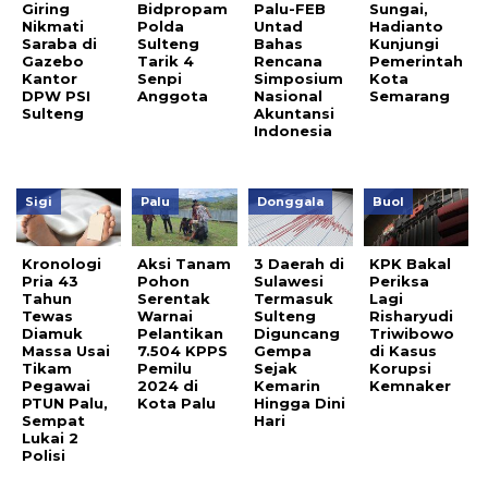
Giring
Bidpropam
Palu-FEB
Sungai,
Nikmati
Polda
Untad
Hadianto
Saraba di
Sulteng
Bahas
Kunjungi
Gazebo
Tarik 4
Rencana
Pemerintah
Kantor
Senpi
Simposium
Kota
DPW PSI
Anggota
Nasional
Semarang
Sulteng
Akuntansi
Indonesia
Sigi
Palu
Donggala
Buol
Kronologi
Aksi Tanam
3 Daerah di
KPK Bakal
Pria 43
Pohon
Sulawesi
Periksa
Tahun
Serentak
Termasuk
Lagi
Tewas
Warnai
Sulteng
Risharyudi
Diamuk
Pelantikan
Diguncang
Triwibowo
Massa Usai
7.504 KPPS
Gempa
di Kasus
Tikam
Pemilu
Sejak
Korupsi
Pegawai
2024 di
Kemarin
Kemnaker
PTUN Palu,
Kota Palu
Hingga Dini
Sempat
Hari
Lukai 2
Polisi