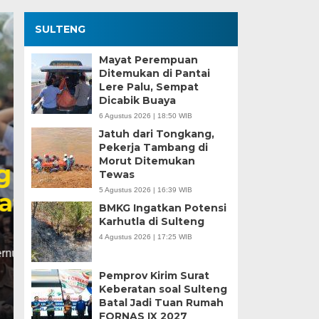
SULTENG
Mayat Perempuan
Ditemukan di Pantai
Lere Palu, Sempat
Dicabik Buaya
6 Agustus 2026 | 18:50 WIB
Jatuh dari Tongkang,
Pekerja Tambang di
Morut Ditemukan
Kesaksian Buruh dan
Tewas
5 Agustus 2026 | 16:39 WIB
Industri Nikel di Mor
BMKG Ingatkan Potensi
Karhutla di Sulteng
Minggu, 5 Jan 2025 - 18:59 WIB
4 Agustus 2026 | 17:25 WIB
HARIANSULTENG.COM, MOROWALI – Industri nikel men
punggung ekspor nasional. Mantra hilirisasi terus…
Pemprov Kirim Surat
Keberatan soal Sulteng
Batal Jadi Tuan Rumah
FORNAS IX 2027