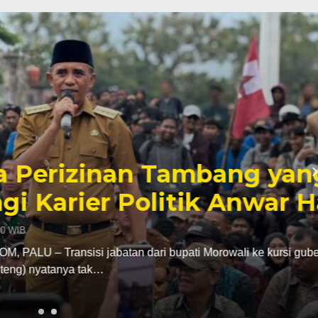
inan Tambang yang
er Politik Anwar Hafid
abatan dari bupati Morowali ke kursi gubernur
ak…