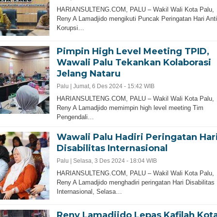
HARIANSULTENG.COM, PALU – Wakil Wali Kota Palu,
Reny A Lamadjido mengikuti Puncak Peringatan Hari Anti
Korupsi…
Pimpin High Level Meeting TPID,
Wawali Palu Tekankan Kolaborasi
Jelang Nataru
Palu |
Jumat, 6 Des 2024 - 15:42 WIB
HARIANSULTENG.COM, PALU – Wakil Wali Kota Palu,
Reny A Lamadjido memimpin high level meeting Tim
Pengendali…
Wawali Palu Hadiri Peringatan Har
Disabilitas Internasional
Palu |
Selasa, 3 Des 2024 - 18:04 WIB
HARIANSULTENG.COM, PALU – Wakil Wali Kota Palu,
Reny A Lamadjido menghadiri peringatan Hari Disabilitas
Internasional, Selasa…
Reny Lamadjido Lepas Kafilah Kot