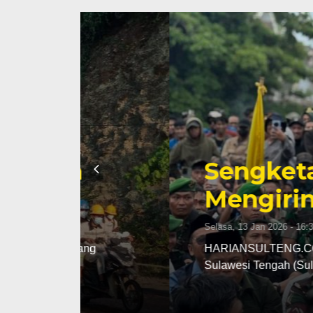
Sengketa Periz
Mengiringi Kari
Selasa, 13 Jan 2026 - 16:30 WIB
ng
HARIANSULTENG.COM, PALU – Transisi j
Sulawesi Tengah (Sulteng) nyatanya t