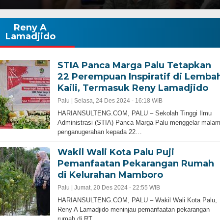
Reny A
Lamadjido
STIA Panca Marga Palu Tetapkan
22 Perempuan Inspiratif di Lemba
Kaili, Termasuk Reny Lamadjido
Palu |
Selasa, 24 Des 2024 - 16:18 WIB
HARIANSULTENG.COM, PALU – Sekolah Tinggi Ilmu
Administrasi (STIA) Panca Marga Palu menggelar mala
penganugerahan kepada 22…
Wakil Wali Kota Palu Puji
Pemanfaatan Pekarangan Rumah
di Kelurahan Mamboro
Palu |
Jumat, 20 Des 2024 - 22:55 WIB
HARIANSULTENG.COM, PALU – Wakil Wali Kota Palu,
Reny A Lamadjido meninjau pemanfaatan pekarangan
rumah di RT…