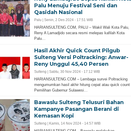
Palu Menuju Festival Seni dan
Qasidah Nasional
Palu |
Senin, 2 Des 2024 - 17:51 WIB
HARIANSULTENG.COM, PALU – Wakil Wali Kota Palu,
Reny A Lamadjido secara resmi melepas kafilah Kota
Palu…
Hasil Akhir Quick Count Pilgub
Sulteng Versi Poltracking: Anwar-
Reny Unggul 45,40 Persen
Sulteng |
Sabtu, 30 Nov 2024 - 17:12 WIB
HARIANSULTENG.COM – Lembaga survei Poltracking
mengumumkan hasil akhir hitung cepat atau quick count
Pemilihan Gubernur Sulawesi…
Bawaslu Sulteng Telusuri Bahan
Kampanye Pasangan Berani di
Kemasan Kopi
Sulteng |
Kamis, 14 Nov 2024 - 14:57 WIB
HARIANSULTENG.COM – Bawaslu melakukan