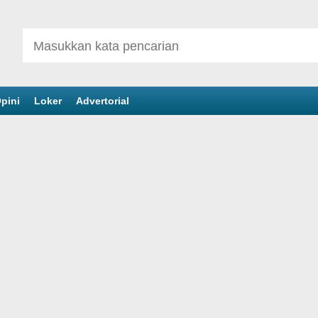
pini
Loker
Advertorial