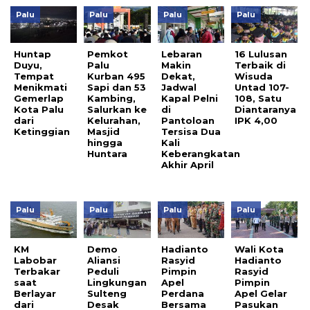
Palu
Palu
Palu
Palu
Huntap
Pemkot
Lebaran
16 Lulusan
Duyu,
Palu
Makin
Terbaik di
Tempat
Kurban 495
Dekat,
Wisuda
Menikmati
Sapi dan 53
Jadwal
Untad 107-
Gemerlap
Kambing,
Kapal Pelni
108, Satu
Kota Palu
Salurkan ke
di
Diantaranya
dari
Kelurahan,
Pantoloan
IPK 4,00
Ketinggian
Masjid
Tersisa Dua
hingga
Kali
Huntara
Keberangkatan
Akhir April
Palu
Palu
Palu
Palu
KM
Demo
Hadianto
Wali Kota
Labobar
Aliansi
Rasyid
Hadianto
Terbakar
Peduli
Pimpin
Rasyid
saat
Lingkungan
Apel
Pimpin
Berlayar
Sulteng
Perdana
Apel Gelar
dari
Desak
Bersama
Pasukan