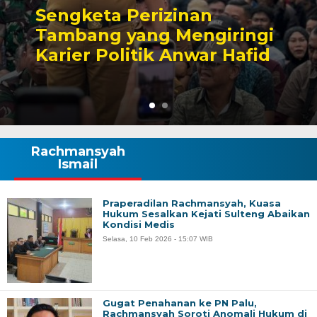
Sengketa Perizinan
Tambang yang Mengiringi
Karier Politik Anwar Hafid
Rachmansyah
Ismail
Praperadilan Rachmansyah, Kuasa
Hukum Sesalkan Kejati Sulteng Abaikan
Kondisi Medis
Selasa, 10 Feb 2026 - 15:07 WIB
Gugat Penahanan ke PN Palu,
Rachmansyah Soroti Anomali Hukum di