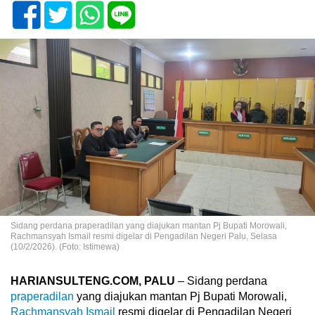
Sidang perdana praperadilan yang diajukan mantan Pj Bupati Morowali,
Rachmansyah Ismail resmi digelar di Pengadilan Negeri Palu, Selasa
(10/2/2026). (Foto: Istimewa)
HARIANSULTENG.COM, PALU
– Sidang perdana
praperadilan
yang diajukan mantan Pj Bupati Morowali,
Rachmansyah Ismail
resmi digelar di Pengadilan Negeri