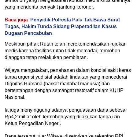
termohon yang mengabaikan kondisi medis kritis kliennya
yang menderita penyakit jantung koroner.
Baca juga
Penyidik Polresta Palu Tak Bawa Surat
Tugas, Hakim Tunda Sidang Praperadilan Kasus
Dugaan Pencabulan
Meskipun pihak Rutan telah merekomendasikan rujukan
medis karena fasilitas rutan tidak memadai, rermohon
dianggap tetap melakukan pembiaran.
Wijaya mengatakan, penahanan dalam kondisi sakit keras
tanpa urgensi yudisial adalah tindakan yang mencederai
Dignitas Humana (harkat martabat manusia) dan
bertentangan dengan semangat restoratif dalam KUHP
Nasional.
Ia juga menyinggung adanya penguasaan dana sebesar
Rp4,2 miliar oleh termohon yang dilakukan tanpa izin
Ketua Pengadilan Negeri.
Dana tersebut, ujar Wijaya, disetorkan ke rekening RPL