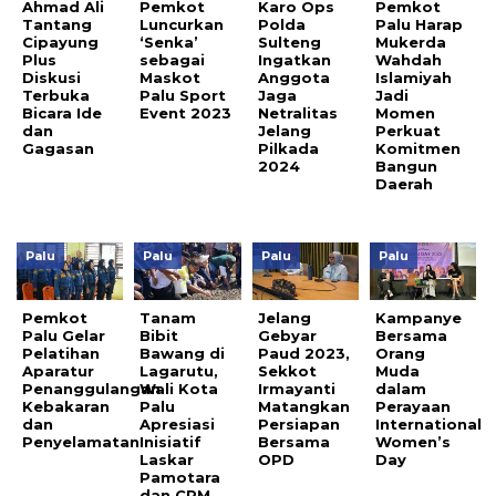
Ahmad Ali
Pemkot
Karo Ops
Pemkot
Tantang
Luncurkan
Polda
Palu Harap
Cipayung
‘Senka’
Sulteng
Mukerda
Plus
sebagai
Ingatkan
Wahdah
Diskusi
Maskot
Anggota
Islamiyah
Terbuka
Palu Sport
Jaga
Jadi
Bicara Ide
Event 2023
Netralitas
Momen
dan
Jelang
Perkuat
Gagasan
Pilkada
Komitmen
2024
Bangun
Daerah
Palu
Palu
Palu
Palu
Pemkot
Tanam
Jelang
Kampanye
Palu Gelar
Bibit
Gebyar
Bersama
Pelatihan
Bawang di
Paud 2023,
Orang
Aparatur
Lagarutu,
Sekkot
Muda
Penanggulangan
Wali Kota
Irmayanti
dalam
Kebakaran
Palu
Matangkan
Perayaan
dan
Apresiasi
Persiapan
International
Penyelamatan
Inisiatif
Bersama
Women’s
Laskar
OPD
Day
Pamotara
dan CPM