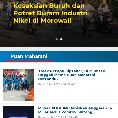
Sengketa Perizinan
Tambang yang Mengiringi
Karier Politik Anwar Hafid
Puan Maharani
Tolak Perppu Ciptaker, BEM Untad
Unggah Meme Puan Maharani
Bertanduk
Senin, 3 Apr 2023 - 00:53 WIB
Munas XI KAHMI Habiskan Anggaran 14
Miliar APBD Pemrov Sulteng
Rabu, 14 Sep 2022 - 22:06 WIB