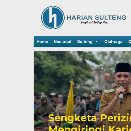
Home
Nasional
Sulteng
Olahraga
O
Sengketa Periz
Mengiringi Kari