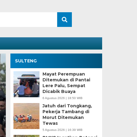
SULTENG
Mayat Perempuan
Ditemukan di Pantai
Lere Palu, Sempat
Dicabik Buaya
6 Agustus 2026 | 18:50 WIB
Jatuh dari Tongkang,
Pekerja Tambang di
Morut Ditemukan
Kesaksian Buruh dan
Tewas
5 Agustus 2026 | 16:39 WIB
Industri Nikel di Mor