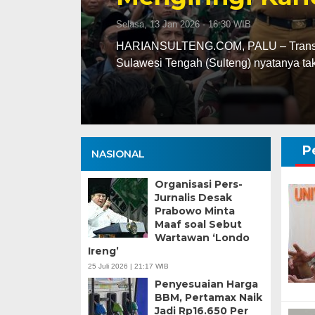
Selasa, 13 Jan 2026 - 16:30 WIB
ng
HARIANSULTENG.COM, PALU – Transisi j
Sulawesi Tengah (Sulteng) nyatanya t
P
NASIONAL
Organisasi Pers-
Jurnalis Desak
Prabowo Minta
Maaf soal Sebut
Wartawan ‘Londo
Ireng’
25 Juli 2026 | 21:17 WIB
Penyesuaian Harga
BBM, Pertamax Naik
Jadi Rp16.650 Per