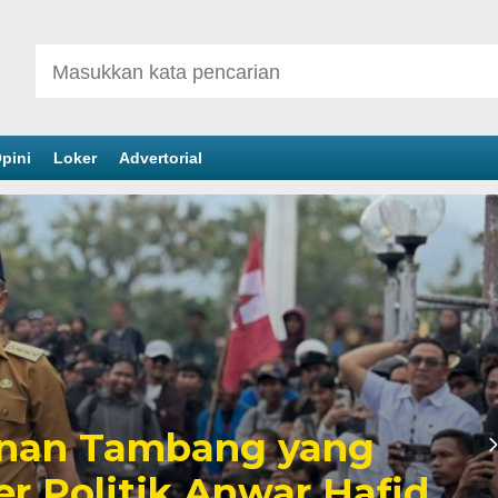
pini
Loker
Advertorial
inan Tambang yang
er Politik Anwar Hafid