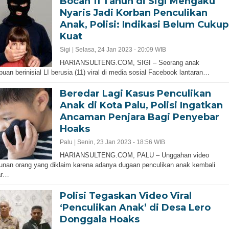
Bocah 11 Tahun di Sigi Mengaku
Nyaris Jadi Korban Penculikan
Anak, Polisi: Indikasi Belum Cukup
Kuat
Sigi |
Selasa, 24 Jan 2023 - 20:09 WIB
HARIANSULTENG.COM, SIGI – Seorang anak
uan berinisial LI berusia (11) viral di media sosial Facebook lantaran…
Beredar Lagi Kasus Penculikan
Anak di Kota Palu, Polisi Ingatkan
Ancaman Penjara Bagi Penyebar
Hoaks
Palu |
Senin, 23 Jan 2023 - 18:56 WIB
HARIANSULTENG.COM, PALU – Unggahan video
nan orang yang diklaim karena adanya dugaan penculikan anak kembali
ar…
Polisi Tegaskan Video Viral
‘Penculikan Anak’ di Desa Lero
Donggala Hoaks