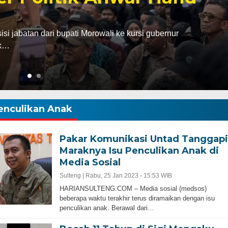
abatan dari bupati Morowali ke kursi gubernur
ak…
enculikan Anak
Pakar Komunikasi Untad Tanggapi
Maraknya Isu Penculikan Anak di
Media Sosial
Sulteng |
Rabu, 25 Jan 2023 - 15:53 WIB
HARIANSULTENG.COM – Media sosial (medsos)
beberapa waktu terakhir terus diramaikan dengan isu
penculikan anak. Berawal dari…