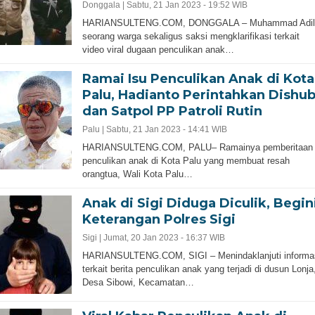
Donggala |
Sabtu, 21 Jan 2023 - 19:52 WIB
HARIANSULTENG.COM, DONGGALA – Muhammad Adil
seorang warga sekaligus saksi mengklarifikasi terkait
video viral dugaan penculikan anak…
Ramai Isu Penculikan Anak di Kota
Palu, Hadianto Perintahkan Dishu
dan Satpol PP Patroli Rutin
Palu |
Sabtu, 21 Jan 2023 - 14:41 WIB
HARIANSULTENG.COM, PALU– Ramainya pemberitaan
penculikan anak di Kota Palu yang membuat resah
orangtua, Wali Kota Palu…
Anak di Sigi Diduga Diculik, Begin
Keterangan Polres Sigi
Sigi |
Jumat, 20 Jan 2023 - 16:37 WIB
HARIANSULTENG.COM, SIGI – Menindaklanjuti informa
terkait berita penculikan anak yang terjadi di dusun Lonja
Desa Sibowi, Kecamatan…