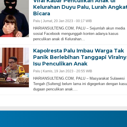
Viral Kabar Penculikan Anak di
Kelurahan Duyu Palu, Lurah Angka
Bicara
Palu |
Jumat, 20 Jan 2023 - 00:17 WIB
HARIANSULTENG.COM, PALU – Sejumlah akun media
sosial Facebook mengunggah konten adanya kasus
penculikan anak di Kelurahan…
Kapolresta Palu Imbau Warga Tak
Panik Berlebihan Tanggapi Viralny
Isu Penculikan Anak
Palu |
Kamis, 19 Jan 2023 - 20:55 WIB
HARIANSULTENG.COM, PALU – Masyarakat Sulawesi
Tengah (Sulteng) belum lama ini digegerkan dengan kas
dugaan penculikan anak….