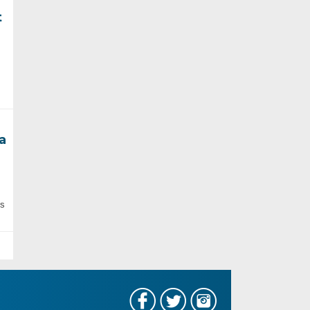
t
a
us