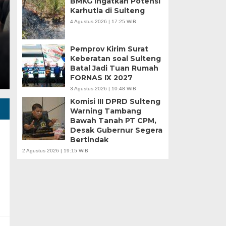
BMKG Ingatkan Potensi
Karhutla di Sulteng
Minggu, 5 Jan 2025 - 18:59 WIB
4 Agustus 2026 | 17:25 WIB
HARIANSULTENG.COM, MOROWALI – Industri nikel men
punggung ekspor nasional. Mantra hilirisasi terus…
Pemprov Kirim Surat
Keberatan soal Sulteng
Batal Jadi Tuan Rumah
FORNAS IX 2027
3 Agustus 2026 | 10:48 WIB
Komisi III DPRD Sulteng
Warning Tambang
Bawah Tanah PT CPM,
Desak Gubernur Segera
Bertindak
2 Agustus 2026 | 19:15 WIB