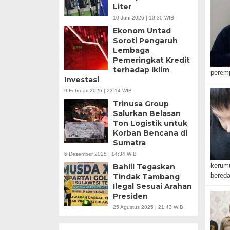
Liter
10 Juni 2026 | 10:30 WIB
Ekonom Untad
Soroti Pengaruh
Lembaga
Pemeringkat Kredit
terhadap Iklim
peremp
Investasi
9 Februari 2026 | 23:14 WIB
Trinusa Group
Salurkan Belasan
Ton Logistik untuk
Korban Bencana di
Sumatra
6 Desember 2025 | 14:34 WIB
kerumu
Bahlil Tegaskan
bered
Tindak Tambang
Ilegal Sesuai Arahan
Presiden
25 Agustus 2025 | 21:43 WIB