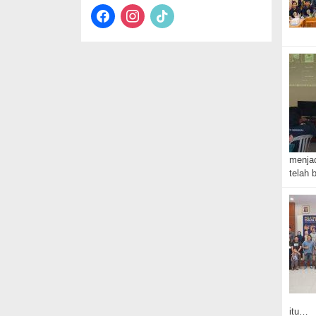
facebook
instagram
tiktok
menjad
telah 
itu…