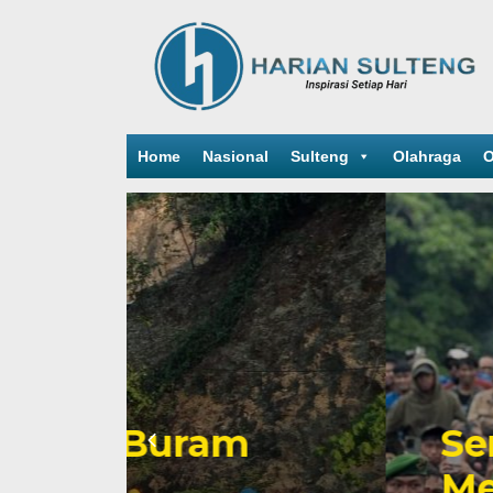
Home
Nasional
Sulteng
Olahraga
O
Sengketa Periz
Mengiringi Kari