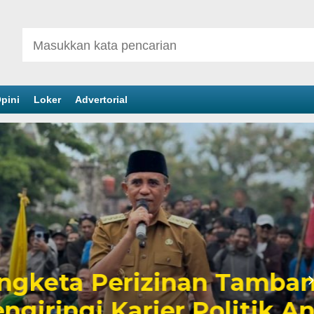
pini
Loker
Advertorial
inan Tambang yang
er Politik Anwar Hafid