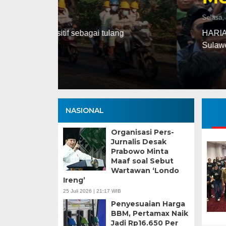
Selasa, 13 Jan 2026 - 16:30 WIB
ng
HARIANSULTENG.COM, PALU – Transisi j
Sulawesi Tengah (Sulteng) nyatanya t
NASIONAL
Organisasi Pers-
Jurnalis Desak
Prabowo Minta
Maaf soal Sebut
Wartawan ‘Londo
Ireng’
25 Juli 2026 | 21:17 WIB
Penyesuaian Harga
BBM, Pertamax Naik
Jadi Rp16.650 Per