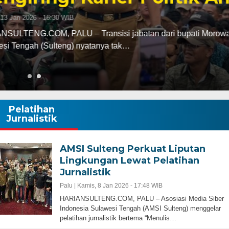
abatan dari bupati Morowali ke kursi gubernur
ak…
Pelatihan
Jurnalistik
AMSI Sulteng Perkuat Liputan
Lingkungan Lewat Pelatihan
Jurnalistik
Palu |
Kamis, 8 Jan 2026 - 17:48 WIB
HARIANSULTENG.COM, PALU – Asosiasi Media Siber
Indonesia Sulawesi Tengah (AMSI Sulteng) menggelar
pelatihan jurnalistik bertema “Menulis…