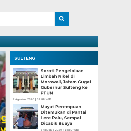
SULTENG
Soroti Pengelolaan
Limbah Nikel di
Morowali, Jatam Gugat
Gubernur Sulteng ke
PTUN
7 Agustus 2026 | 09:09 WIB
Mayat Perempuan
Ditemukan di Pantai
Kesaksian Buruh dan
Lere Palu, Sempat
Dicabik Buaya
Industri Nikel di Mor
6 Agustus 2026 | 18:50 WIB