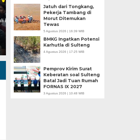
Jatuh dari Tongkang,
Minggu, 5 Jan 2025 - 18:59 WIB
Pekerja Tambang di
Morut Ditemukan
HARIANSULTENG.COM, MOROWALI – Industri nikel men
Tewas
punggung ekspor nasional. Mantra hilirisasi terus…
5 Agustus 2026 | 16:39 WIB
BMKG Ingatkan Potensi
Karhutla di Sulteng
4 Agustus 2026 | 17:25 WIB
Pemprov Kirim Surat
Keberatan soal Sulteng
Batal Jadi Tuan Rumah
FORNAS IX 2027
3 Agustus 2026 | 10:48 WIB