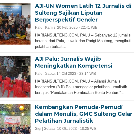
AJI-UN Women Latih 12 Jurnalis di
Sulteng Sajikan Liputan
Berperspektif Gender
Palu |
Kamis, 20 Feb 2025 - 22:41 WIB
HARIANSULTENG.COM, PALU – Sebanyak 12 jurnalis
berasal dari Palu, Luwuk dan Parigi Moutong, mengikuti
pelatihan terkait…
AJI Palu: Jurnalis Wajib
Meningkatkan Kompetensi
Palu |
Sabtu, 14 Okt 2023 - 23:14 WIB
HARIANSULTENG.COM, PALU – Aliansi Jurnalis
Independen (AJI) Palu menggelar pelatihan jurnalistik
bertajuk “Pendalaman Pembuatan Berita Feature”…
Kembangkan Pemuda-Pemudi
dalam Menulis, GMC Sulteng Gelar
Pelatihan Jurnalistik
Sigi |
Selasa, 10 Okt 2023 - 18:25 WIB