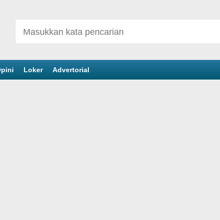
pini
Loker
Advertorial