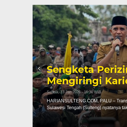
Sengketa Periz
Mengiringi Kari
Selasa, 13 Jan 2026 - 16:30 WIB
ng
HARIANSULTENG.COM, PALU – Transisi j
Sulawesi Tengah (Sulteng) nyatanya t