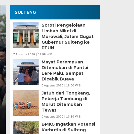
SULTENG
Soroti Pengelolaan
Limbah Nikel di
Morowali, Jatam Gugat
Gubernur Sulteng ke
PTUN
7 Agustus 2026 | 09:09 WIB
Mayat Perempuan
Ditemukan di Pantai
Kesaksian Buruh dan
Lere Palu, Sempat
Dicabik Buaya
Industri Nikel di Mor
6 Agustus 2026 | 18:50 WIB
Jatuh dari Tongkang,
Minggu, 5 Jan 2025 - 18:59 WIB
Pekerja Tambang di
Morut Ditemukan
HARIANSULTENG.COM, MOROWALI – Industri nikel men
Tewas
punggung ekspor nasional. Mantra hilirisasi terus…
5 Agustus 2026 | 16:39 WIB
BMKG Ingatkan Potensi
Karhutla di Sulteng