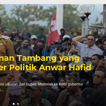
inan Tambang yang
er Politik Anwar Hafid
abatan dari bupati Morowali ke kursi gubernur
ak…