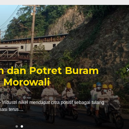
inan Tambang yang
er Politik Anwar Hafid
abatan dari bupati Morowali ke kursi gubernur
ak…