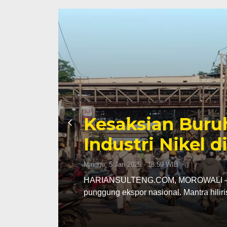
Sengketa Periz
Mengiringi Kari
Selasa, 13 Jan 2026 - 16:30 WIB
ng
HARIANSULTENG.COM, PALU – Transisi j
Sulawesi Tengah (Sulteng) nyatanya t