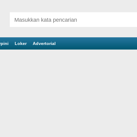
pini
Loker
Advertorial