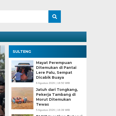
SULTENG
Mayat Perempuan
Ditemukan di Pantai
Lere Palu, Sempat
Dicabik Buaya
6 Agustus 2026 | 18:50 WIB
Jatuh dari Tongkang,
Pekerja Tambang di
Morut Ditemukan
Kesaksian Buruh dan
Tewas
5 Agustus 2026 | 16:39 WIB
Industri Nikel di Mor