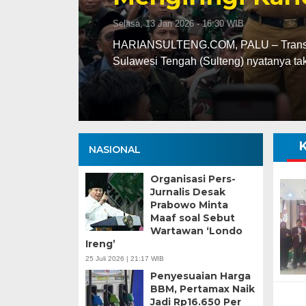
Selasa, 13 Jan 2026 - 16:30 WIB
ng
HARIANSULTENG.COM, PALU – Transisi j
Sulawesi Tengah (Sulteng) nyatanya t
NASIONAL
Organisasi Pers-
Jurnalis Desak
Prabowo Minta
Maaf soal Sebut
Wartawan ‘Londo
Ireng’
25 Juli 2026 | 21:17 WIB
Penyesuaian Harga
BBM, Pertamax Naik
Jadi Rp16.650 Per