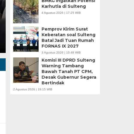
BMKG Ingatkan Potensi
Karhutla di Sulteng
Minggu, 5 Jan 2025 - 18:59 WIB
4 Agustus 2026 | 17:25 WIB
HARIANSULTENG.COM, MOROWALI – Industri nikel men
punggung ekspor nasional. Mantra hilirisasi terus…
Pemprov Kirim Surat
Keberatan soal Sulteng
Batal Jadi Tuan Rumah
FORNAS IX 2027
3 Agustus 2026 | 10:48 WIB
Komisi III DPRD Sulteng
Warning Tambang
Bawah Tanah PT CPM,
Desak Gubernur Segera
Bertindak
2 Agustus 2026 | 19:15 WIB