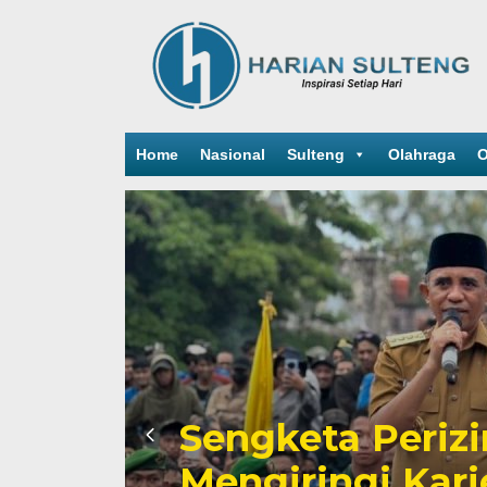
Home
Nasional
Sulteng
Olahraga
O
Sengketa Periz
Mengiringi Kari