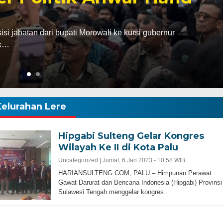
abatan dari bupati Morowali ke kursi gubernur
ak…
Kelurahan Lere
Hipgabi Sulteng Gelar Kongres
Wilayah Ke II di Kota Palu
Uncategorized |
Jumat, 6 Jan 2023 - 10:58 WIB
HARIANSULTENG.COM, PALU – Himpunan Perawat
Gawat Darurat dan Bencana Indonesia (Hipgabi) Provinsi
Sulawesi Tengah menggelar kongres…