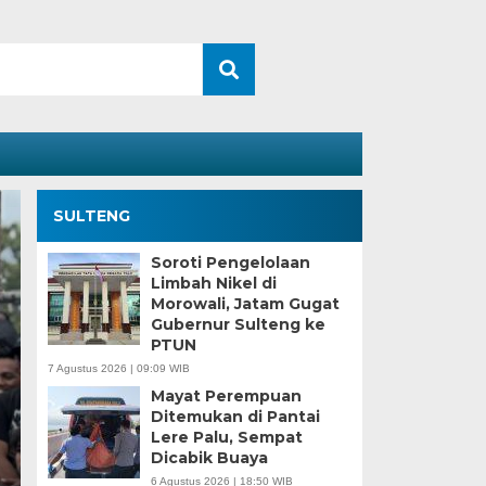
SULTENG
Soroti Pengelolaan
Limbah Nikel di
Morowali, Jatam Gugat
Gubernur Sulteng ke
PTUN
7 Agustus 2026 | 09:09 WIB
Mayat Perempuan
Ditemukan di Pantai
Kesaksian Buruh dan
Lere Palu, Sempat
Dicabik Buaya
Industri Nikel di Mor
6 Agustus 2026 | 18:50 WIB