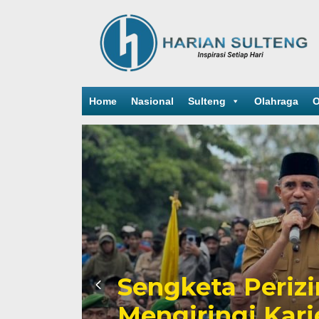
Home
Nasional
Sulteng
Olahraga
O
Sengketa Periz
Mengiringi Kari