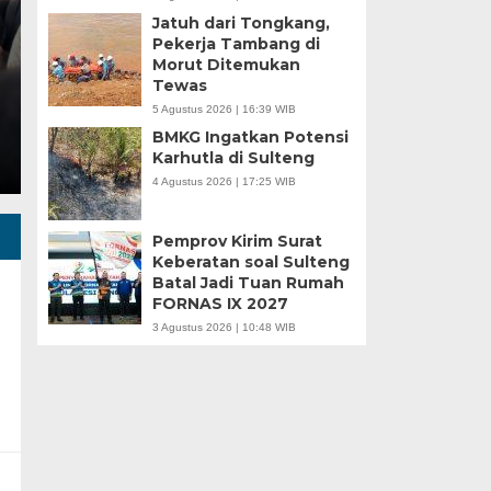
Jatuh dari Tongkang,
Minggu, 5 Jan 2025 - 18:59 WIB
Pekerja Tambang di
Morut Ditemukan
HARIANSULTENG.COM, MOROWALI – Industri nikel men
Tewas
punggung ekspor nasional. Mantra hilirisasi terus…
5 Agustus 2026 | 16:39 WIB
BMKG Ingatkan Potensi
Karhutla di Sulteng
4 Agustus 2026 | 17:25 WIB
Pemprov Kirim Surat
Keberatan soal Sulteng
Batal Jadi Tuan Rumah
FORNAS IX 2027
3 Agustus 2026 | 10:48 WIB