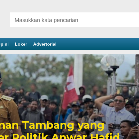
pini
Loker
Advertorial
inan Tambang yang
er Politik Anwar Hafid