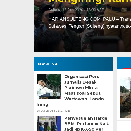
Selasa, 13 Jan 2026 - 16:30 WIB
ng
HARIANSULTENG.COM, PALU – Transisi j
Sulawesi Tengah (Sulteng) nyatanya t
NASIONAL
Organisasi Pers-
Jurnalis Desak
Prabowo Minta
Maaf soal Sebut
Wartawan ‘Londo
Ireng’
25 Juli 2026 | 21:17 WIB
Penyesuaian Harga
BBM, Pertamax Naik
Jadi Rp16.650 Per