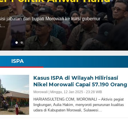
abatan dari bupati Morowali ke kursi gubernur
ak…
ISPA
Kasus ISPA di Wilayah Hilirisasi
Nikel Morowali Capai 57.190 Orang
Morowali |
Minggu, 12 Jan 2025 - 23:28 WIB
HARIANSULTENG.COM, MOROWALI – Aktivis pegiat
lingkungan, Aulia Hakim, menyoroti penurunan kualitas
udara di Kabupaten Morowali, Sulawesi…