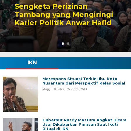
Sengketa Perizinan
Tambang yang Mengiringi
Karier Politik Anwar Hafid
IKN
Merespons Situasi Terkini Ibu Kota
Nusantara dari Perspektif Kelas Sosial
Minggu, 9 Feb 2025 - 21:36 WIB
Gubernur Rusdy Mastura Angkat Bicara
Usai Dikabarkan Pingsan Saat Ikuti
Ritual di IKN