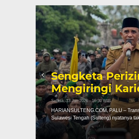
Sengketa Periz
Mengiringi Kari
Selasa, 13 Jan 2026 - 16:30 WIB
ng
HARIANSULTENG.COM, PALU – Transisi j
Sulawesi Tengah (Sulteng) nyatanya t