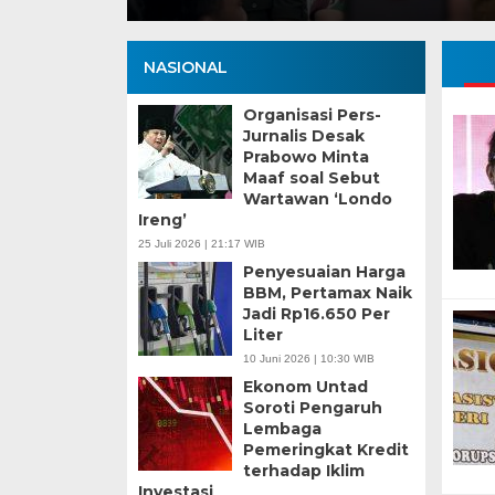
NASIONAL
Organisasi Pers-
Jurnalis Desak
Prabowo Minta
Maaf soal Sebut
Wartawan ‘Londo
Ireng’
25 Juli 2026 | 21:17 WIB
Penyesuaian Harga
BBM, Pertamax Naik
Jadi Rp16.650 Per
Liter
10 Juni 2026 | 10:30 WIB
Ekonom Untad
Soroti Pengaruh
Lembaga
Pemeringkat Kredit
terhadap Iklim
Investasi