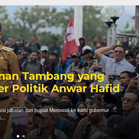
inan Tambang yang
er Politik Anwar Hafid
abatan dari bupati Morowali ke kursi gubernur
ak…