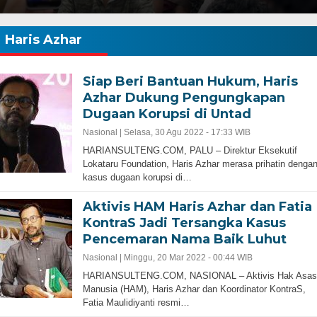
Haris Azhar
Siap Beri Bantuan Hukum, Haris
Azhar Dukung Pengungkapan
Dugaan Korupsi di Untad
Nasional |
Selasa, 30 Agu 2022 - 17:33 WIB
HARIANSULTENG.COM, PALU – Direktur Eksekutif
Lokataru Foundation, Haris Azhar merasa prihatin denga
kasus dugaan korupsi di…
Aktivis HAM Haris Azhar dan Fatia
KontraS Jadi Tersangka Kasus
Pencemaran Nama Baik Luhut
Nasional |
Minggu, 20 Mar 2022 - 00:44 WIB
HARIANSULTENG.COM, NASIONAL – Aktivis Hak Asas
Manusia (HAM), Haris Azhar dan Koordinator KontraS,
Fatia Maulidiyanti resmi…