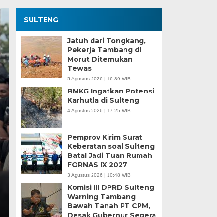
SULTENG
Jatuh dari Tongkang,
Pekerja Tambang di
Morut Ditemukan
Tewas
5 Agustus 2026 | 16:39 WIB
BMKG Ingatkan Potensi
Karhutla di Sulteng
4 Agustus 2026 | 17:25 WIB
Kesaksian Buruh dan
Industri Nikel di Mor
Pemprov Kirim Surat
Keberatan soal Sulteng
Batal Jadi Tuan Rumah
Minggu, 5 Jan 2025 - 18:59 WIB
FORNAS IX 2027
HARIANSULTENG.COM, MOROWALI – Industri nikel men
3 Agustus 2026 | 10:48 WIB
punggung ekspor nasional. Mantra hilirisasi terus…
Komisi III DPRD Sulteng
Warning Tambang
Bawah Tanah PT CPM,
Desak Gubernur Segera