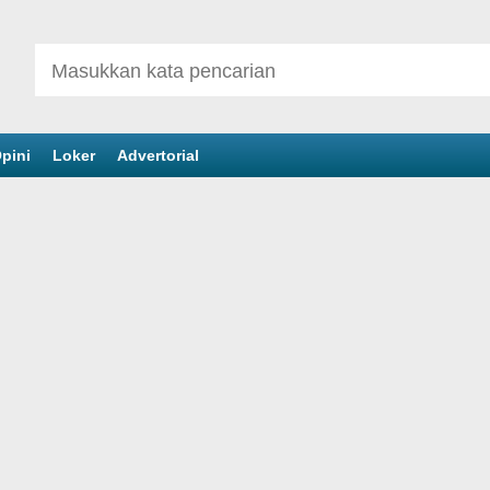
pini
Loker
Advertorial