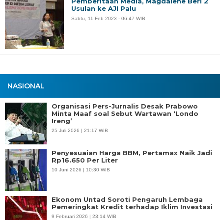
Pemberitaan Media, Magdalene Beri 2
Usulan ke AJI Palu
Sabtu, 11 Feb 2023 - 06:47 WIB
NASIONAL
Organisasi Pers-Jurnalis Desak Prabowo
Minta Maaf soal Sebut Wartawan ‘Londo
Ireng’
25 Juli 2026 | 21:17 WIB
Penyesuaian Harga BBM, Pertamax Naik Jadi
Rp16.650 Per Liter
10 Juni 2026 | 10:30 WIB
Ekonom Untad Soroti Pengaruh Lembaga
Pemeringkat Kredit terhadap Iklim Investasi
9 Februari 2026 | 23:14 WIB