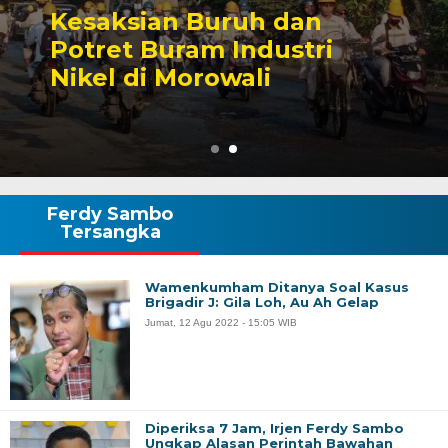
Sengketa Perizinan
Tambang yang Mengiringi
Karier Politik Anwar Hafid
Ferdy Sambo
Tersangka
Wamenkumham Ditanya Soal Kasus
Brigadir J: Gila Loh, Au Ah Gelap
Jumat, 12 Agu 2022 - 15:05 WIB
Diperiksa 7 Jam, Irjen Ferdy Sambo
Ungkap Alasan Perintah Bawahan