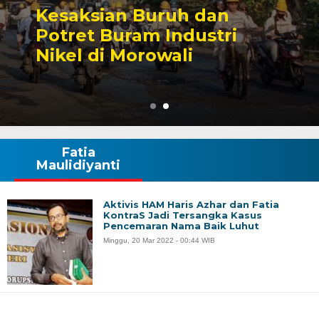
h dan
Sengketa Periz
dustri
Tambang yang M
li
Karier Politik A
Fatia
Maulidiyanti
Aktivis HAM Haris Azhar dan Fatia
KontraS Jadi Tersangka Kasus
Pencemaran Nama Baik Luhut
Minggu, 20 Mar 2022 - 00:44 WIB