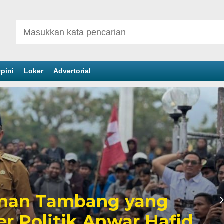
pini
Loker
Advertorial
inan Tambang yang
er Politik Anwar Hafid