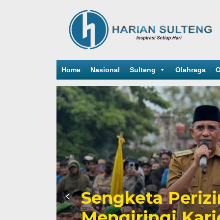
Home
Nasional
Sulteng
Olahraga
O
Sengketa Periz
Mengiringi Kari