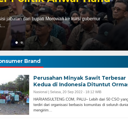
abatan dari bupati Morowali ke kursi gubernur
ak…
onsumer Brand
Perusahan Minyak Sawit Terbesar
Kedua di Indonesia Dituntut Orma
Nasional |
Selasa, 20 Sep 2022 - 18:12 WIB
HARIANSULTENG.COM, PALU– Lebih dari 50 CSO yan
terdiri dari organisasi berbasis komunitas di seluruh duni
mengirim…