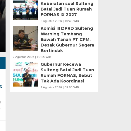
Keberatan soal Sulteng
Batal Jadi Tuan Rumah
Minggu, 5 Jan 2025 - 18:59 WIB
FORNAS IX 2027
HARIANSULTENG.COM, MOROWALI – Industri nikel men
3 Agustus 2026 | 10:48 WIB
punggung ekspor nasional. Mantra hilirisasi terus…
Komisi III DPRD Sulteng
Warning Tambang
Bawah Tanah PT CPM,
Desak Gubernur Segera
Bertindak
2 Agustus 2026 | 19:15 WIB
Gubernur Kecewa
Sulteng Batal Jadi Tuan
Rumah FORNAS, Sebut
Tak Ada Koordinasi
s
1 Agustus 2026 | 09:05 WIB
g
a