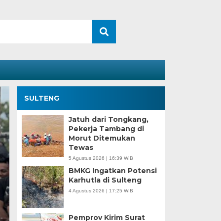
SULTENG
Jatuh dari Tongkang,
Pekerja Tambang di
Morut Ditemukan
Tewas
5 Agustus 2026 | 16:39 WIB
BMKG Ingatkan Potensi
Karhutla di Sulteng
4 Agustus 2026 | 17:25 WIB
Kesaksian Buruh dan
Industri Nikel di Mor
Pemprov Kirim Surat