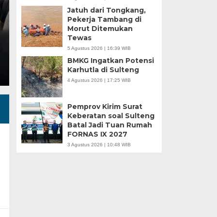
Jatuh dari Tongkang,
Minggu, 5 Jan 2025 - 18:59 WIB
Pekerja Tambang di
Morut Ditemukan
HARIANSULTENG.COM, MOROWALI – Industri nikel men
Tewas
punggung ekspor nasional. Mantra hilirisasi terus…
5 Agustus 2026 | 16:39 WIB
BMKG Ingatkan Potensi
Karhutla di Sulteng
4 Agustus 2026 | 17:25 WIB
Pemprov Kirim Surat
Keberatan soal Sulteng
Batal Jadi Tuan Rumah
FORNAS IX 2027
3 Agustus 2026 | 10:48 WIB