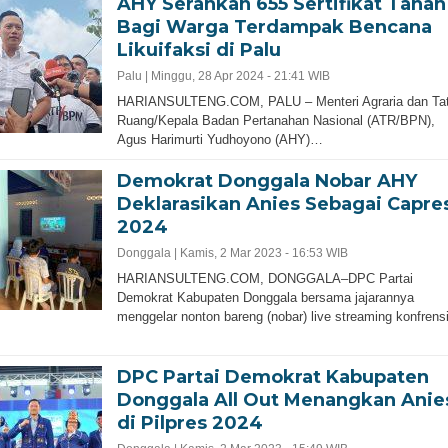
AHY Serahkan 655 Sertifikat Tanah
Bagi Warga Terdampak Bencana
Likuifaksi di Palu
Palu |
Minggu, 28 Apr 2024 - 21:41 WIB
HARIANSULTENG.COM, PALU – Menteri Agraria dan Ta
Ruang/Kepala Badan Pertanahan Nasional (ATR/BPN),
Agus Harimurti Yudhoyono (AHY)…
Demokrat Donggala Nobar AHY
Deklarasikan Anies Sebagai Capre
2024
Donggala |
Kamis, 2 Mar 2023 - 16:53 WIB
HARIANSULTENG.COM, DONGGALA–DPC Partai
Demokrat Kabupaten Donggala bersama jajarannya
menggelar nonton bareng (nobar) live streaming konfrens
DPC Partai Demokrat Kabupaten
Donggala All Out Menangkan Anie
di Pilpres 2024