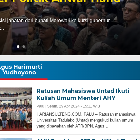
abatan dari bupati Morowali ke kursi gubernur
ak…
gus Harimurti
Yudhoyono
Ratusan Mahasiswa Untad Ikuti
Kuliah Umum Menteri AHY
Palu |
Senin, 29 Apr 2024 - 15:11 WIB
HARIANSULTENG.COM, PALU – Ratusan mahasiswa
Universitas Tadulako (Untad) mengukuti kuliah umum
yang dibawakan oleh ATR/BPN, Agus…