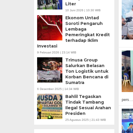
Liter
10 Juni 2026 | 10:30 WIB
Ekonom Untad
Soroti Pengaruh
Lembaga
Pemeringkat Kredit
terhadap Iklim
Investasi
9 Februari 2026 | 23:14 WIB
Trinusa Group
Salurkan Belasan
Ton Logistik untuk
Korban Bencana di
Sumatra
6 Desember 2025 | 14:34 WIB
Bahlil Tegaskan
pers…
Tindak Tambang
Ilegal Sesuai Arahan
Presiden
25 Agustus 2025 | 21:43 WIB