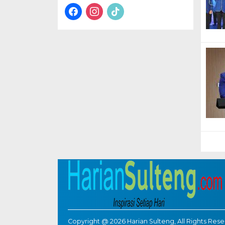
facebook
instagram
tiktok
Copyright @ 2026 Harian Sulteng, All Rights Res