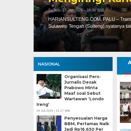
Selasa, 13 Jan 2026 - 16:30 WIB
ng
HARIANSULTENG.COM, PALU – Transisi j
Sulawesi Tengah (Sulteng) nyatanya t
A
NASIONAL
Organisasi Pers-
Jurnalis Desak
Prabowo Minta
Maaf soal Sebut
Wartawan ‘Londo
Ireng’
25 Juli 2026 | 21:17 WIB
Penyesuaian Harga
BBM, Pertamax Naik
Jadi Rp16.650 Per