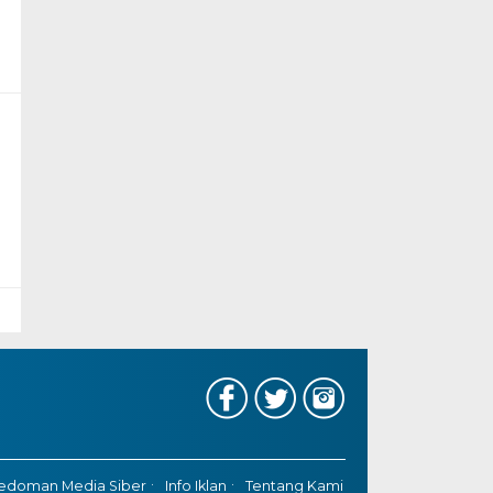
edoman Media Siber
Info Iklan
Tentang Kami