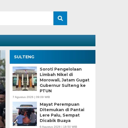
SULTENG
Soroti Pengelolaan
Limbah Nikel di
Morowali, Jatam Gugat
Gubernur Sulteng ke
PTUN
7 Agustus 2026 | 09:09 WIB
Mayat Perempuan
Ditemukan di Pantai
Kesaksian Buruh dan
Lere Palu, Sempat
Dicabik Buaya
Industri Nikel di Mor
6 Agustus 2026 | 18:50 WIB