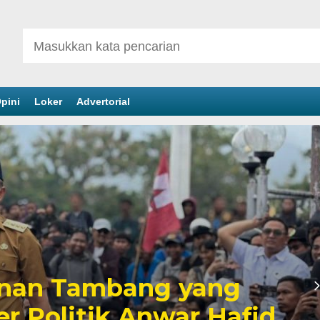
pini
Loker
Advertorial
inan Tambang yang
er Politik Anwar Hafid