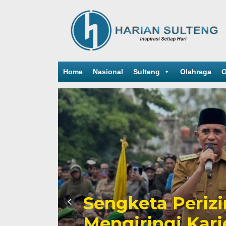
Home
Nasional
Sulteng
Olahraga
O
Sengketa Periz
Mengiringi Kari