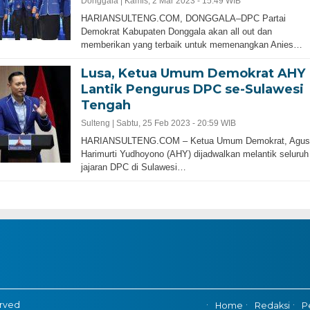
Donggala |
Kamis, 2 Mar 2023 - 15:49 WIB
HARIANSULTENG.COM, DONGGALA–DPC Partai
Demokrat Kabupaten Donggala akan all out dan
memberikan yang terbaik untuk memenangkan Anies…
Lusa, Ketua Umum Demokrat AHY
Lantik Pengurus DPC se-Sulawesi
Tengah
Sulteng |
Sabtu, 25 Feb 2023 - 20:59 WIB
HARIANSULTENG.COM – Ketua Umum Demokrat, Agus
Harimurti Yudhoyono (AHY) dijadwalkan melantik seluruh
jajaran DPC di Sulawesi…
erved
Home
Redaksi
P