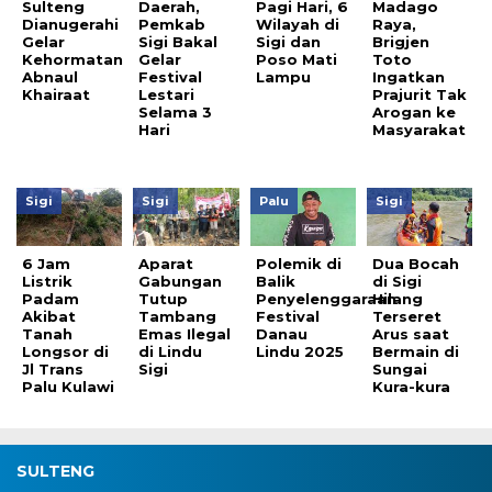
Sulteng
Daerah,
Pagi Hari, 6
Madago
Dianugerahi
Pemkab
Wilayah di
Raya,
Gelar
Sigi Bakal
Sigi dan
Brigjen
Kehormatan
Gelar
Poso Mati
Toto
Abnaul
Festival
Lampu
Ingatkan
Khairaat
Lestari
Prajurit Tak
Selama 3
Arogan ke
Hari
Masyarakat
Sigi
Sigi
Palu
Sigi
6 Jam
Aparat
Polemik di
Dua Bocah
Listrik
Gabungan
Balik
di Sigi
Padam
Tutup
Penyelenggaraan
Hilang
Akibat
Tambang
Festival
Terseret
Tanah
Emas Ilegal
Danau
Arus saat
Longsor di
di Lindu
Lindu 2025
Bermain di
Jl Trans
Sigi
Sungai
Palu Kulawi
Kura-kura
SULTENG