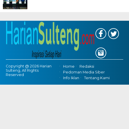
Copyright @ 2026 Harian
Home
Redaksi
Sulteng, All Rights
Pedoman Media Siber
Reserved
Info Iklan
Tentang Kami