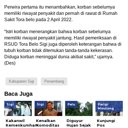
Perwira pertama itu menambahkan, korban sebelumya
memiliki riwayat penyakit dan pernah di rawat di Rumah
Sakit Tora belo pada 2 April 2022.
“Istri korban menerangkan bahwa korban sebelumya
memiliki riwayat penyakit jantung. Hasil pemeriksaan di
RSUD Tora Belo Sigi juga diperoleh keterangan bahwa di
tubuh korban tidak ditemukan tanda-tanda kekerasan.
Diduga korban meninggal dunia akibat sakit,” ujarnya.
(Des)
Kabupaten Sigi
Penambang
Baca Juga
Sigi
Sigi
Palu
Parigi
Moutong
Kakanwil
Kenalkan
Diguyur
Kunjungi
Kemenkumham
Komoditas
Hujan Sejak
Pos