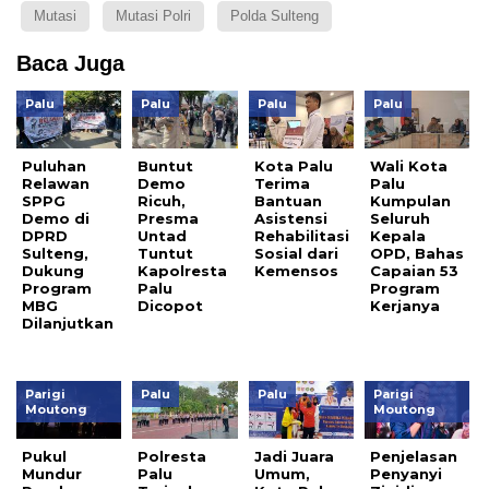
Mutasi
Mutasi Polri
Polda Sulteng
Baca Juga
Palu
Palu
Palu
Palu
Puluhan
Buntut
Kota Palu
Wali Kota
Relawan
Demo
Terima
Palu
SPPG
Ricuh,
Bantuan
Kumpulan
Demo di
Presma
Asistensi
Seluruh
DPRD
Untad
Rehabilitasi
Kepala
Sulteng,
Tuntut
Sosial dari
OPD, Bahas
Dukung
Kapolresta
Kemensos
Capaian 53
Program
Palu
Program
MBG
Dicopot
Kerjanya
Dilanjutkan
Parigi
Palu
Palu
Parigi
Moutong
Moutong
Pukul
Polresta
Jadi Juara
Penjelasan
Mundur
Palu
Umum,
Penyanyi