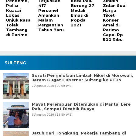
Pendemo,
Terjunkan
Kota Palu
Zinidin
Polisi
417
Borong 27
Zidan Soal
Kuasai
Personel
Medali
Harga
Lokasi
Amankan
Emas di
Tiket
Unjuk Rasa
Malam
Popda
Konser
Tolak
Pergantian
2021
Amal di
Tambang
Tahun Baru
Parimo
di Parimo
Capai Rp
500 Ribu
SULTENG
Soroti Pengelolaan Limbah Nikel di Morowali,
Jatam Gugat Gubernur Sulteng ke PTUN
7 Agustus 2026 | 09:09 WIB
Mayat Perempuan Ditemukan di Pantai Lere
Palu, Sempat Dicabik Buaya
6 Agustus 2026 | 18:50 WIB
Jatuh dari Tongkang, Pekerja Tambang di