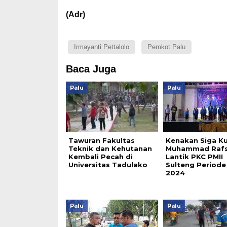
(Adr)
Irmayanti Pettalolo
Pemkot Palu
Baca Juga
Palu
Palu
Tawuran Fakultas
Kenakan Siga Ku
Teknik dan Kehutanan
Muhammad Rafs
Kembali Pecah di
Lantik PKC PMII
Universitas Tadulako
Sulteng Periode
2024
Palu
Palu