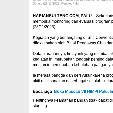
Selasa (28/11/2023)/Pemkot Palu
HARIANSULTENG.COM, PALU
– Sekretari
membuka monitoring dan evaluasi program p
(28/11/2023).
Kegiatan yang berlangsung di Sriti Conventi
dilaksanakan oleh Balai Pengawas Obat da
Dalam arahannya, Irmayanti yang membacak
kegiatan ini merupakan tonggak penting da
menjamin pemenuhan kebutuhan pangan ya
Ia merasa bangga dan bersyukur karena pr
aktif dilaksanakan di berbagai sekolah, kelu
Baca juga
Buka Muscab VII HIMPI Palu, 
Pentingnya keamanan pangan tidak dapat d
stunting.