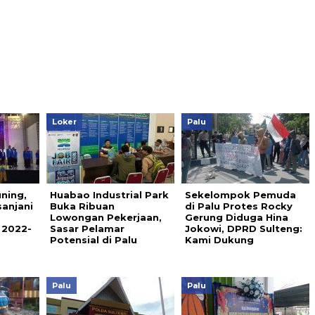
Loker
Palu
ning,
Huabao Industrial Park
Sekelompok Pemuda
anjani
Buka Ribuan
di Palu Protes Rocky
Lowongan Pekerjaan,
Gerung Diduga Hina
 2022-
Sasar Pelamar
Jokowi, DPRD Sulteng:
Potensial di Palu
Kami Dukung
Palu
Palu