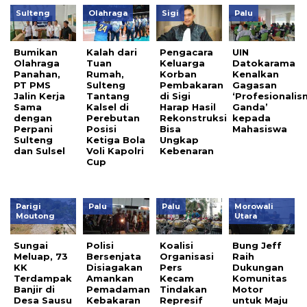
Sulteng
Olahraga
Sigi
Palu
Bumikan
Kalah dari
Pengacara
UIN
Olahraga
Tuan
Keluarga
Datokarama
Panahan,
Rumah,
Korban
Kenalkan
PT PMS
Sulteng
Pembakaran
Gagasan
Jalin Kerja
Tantang
di Sigi
‘Profesionali
Sama
Kalsel di
Harap Hasil
Ganda’
dengan
Perebutan
Rekonstruksi
kepada
Perpani
Posisi
Bisa
Mahasiswa
Sulteng
Ketiga Bola
Ungkap
dan Sulsel
Voli Kapolri
Kebenaran
Cup
Parigi
Palu
Palu
Morowali
Moutong
Utara
Sungai
Polisi
Koalisi
Bung Jeff
Meluap, 73
Bersenjata
Organisasi
Raih
KK
Disiagakan
Pers
Dukungan
Terdampak
Amankan
Kecam
Komunitas
Banjir di
Pemadaman
Tindakan
Motor
Desa Sausu
Kebakaran
Represif
untuk Maju