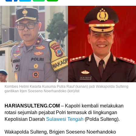
Kombes Helmi Kwarta Kusuma Putra Rauf (kanan) jadi Wakapolda Sulteng
gantikan Irjen Soeseno Noerhandoko (kiri)/Ist
HARIANSULTENG.COM
– Kapolri kembali melakukan
rotasi sejumlah pejabat Polri termasuk di lingkungan
Kepolisian Daerah
Sulawesi Tengah
(Polda Sulteng).
Wakapolda Sulteng, Brigjen Soeseno Noerhandoko