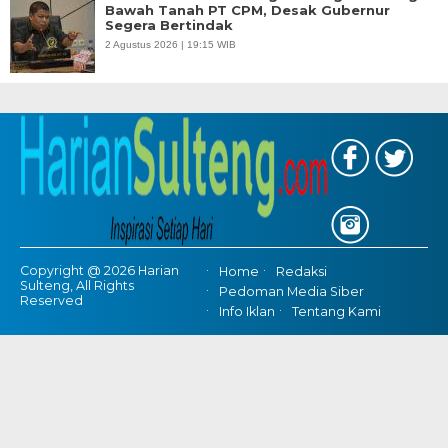
Bawah Tanah PT CPM, Desak Gubernur
Segera Bertindak
2 Agustus 2026 | 19:15 WIB
Copyright @ 2026 Harian
Home
Redaksi
Sulteng, All Rights
Pedoman Media Siber
Reserved
Info Iklan
Tentang Kami