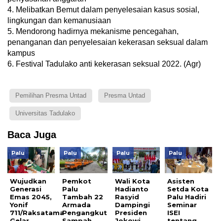
4. Melibatkan Bemut dalam penyelesaian kasus sosial,
lingkungan dan kemanusiaan
5. Mendorong hadirnya mekanisme pencegahan,
penanganan dan penyelesaian kekerasan seksual dalam
kampus
6. Festival Tadulako anti kekerasan seksual 2022. (Agr)
Pemilihan Presma Untad
Presma Untad
Universitas Tadulako
Baca Juga
Palu
Palu
Palu
Palu
Wujudkan
Pemkot
Wali Kota
Asisten
Generasi
Palu
Hadianto
Setda Kota
Emas 2045,
Tambah 22
Rasyid
Palu Hadiri
Yonif
Armada
Dampingi
Seminar
711/Raksatama
Pengangkut
Presiden
ISEI
Gelar
Sampah
Jokowi
tentang