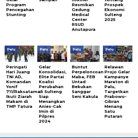
Program
Resmikan
Prospek
Pencegahan
Gedung
Ekonomi
Stunting
Medical
Sulteng
Center
2025
RSUD
Anutapura
Palu
Palu
Palu
Palu
Peringati
Gelar
Buntut
Relawan
Hari Juang
Konsolidasi,
Perpeloncoan
Projo Gelar
TNI AD,
Elite Partai
Maba, FEB
Kampanye
Komandan
Koalisi
Untad
Maraton di
Yonif
Perubahan
Bekukan
Palu,
711/Raksatama
di Sulteng
Sanggar
Targetkan
Ikuti Ziarah
Siap
Seni Kakula
Prabowo-
Makam di
Menangkan
Gibran
TMP Tatura
Anies-Cak
Menang
Imin di
Satu
Pilpres
Putaran
2024