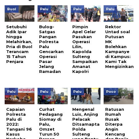
Buol
Palu
Palu
Palu
Setubuhi
Bulog-
Pimpin
Rektor
Adik Ipar
Satgas
Apel Gelar
Untad soal
hingga
Pangan
Pasukan
Putusan
Melahirkan,
Polresta
Operasi
MK
Pria di Buol
Palu
Lilin,
Bolehkan
Terancam
Gencarkan
Kapolda
Kampanye
15 Tahun
Operasi
Sulteng
di Kampus:
Penjara
Pasar
Sampaikan
Kami Tak
Jelang
Amanat
Mengizinkan
Ramadan
Kapolri
Palu
Palu
Palu
Poso
Capaian
Curhat
Mengenal
Ratusan
Polresta
Pedagang
Luis, Anjing
Rumah
Palu di
Siomay di
Pelacak
Rusak
2022:
Palu,
Ditsamapta
Diterpa
Tangani 96
Omzet
Polda
Angin
Kasus
Turun 50
Sulteng
Kencang