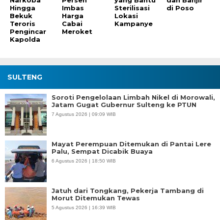
Narkoba
Persen
yang Bantu
dan Banjir
Hingga
Imbas
Sterilisasi
di Poso
Bekuk
Harga
Lokasi
Teroris
Cabai
Kampanye
Pengincar
Meroket
Kapolda
SULTENG
Soroti Pengelolaan Limbah Nikel di Morowali,
Jatam Gugat Gubernur Sulteng ke PTUN
7 Agustus 2026 | 09:09 WIB
Mayat Perempuan Ditemukan di Pantai Lere
Palu, Sempat Dicabik Buaya
6 Agustus 2026 | 18:50 WIB
Jatuh dari Tongkang, Pekerja Tambang di
Morut Ditemukan Tewas
5 Agustus 2026 | 16:39 WIB