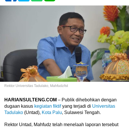
Rektor Universitas Tadulako, Mahfudz/Ist
HARIANSULTENG.COM
– Publik dihebohkan dengan
dugaan kasus
kegiatan fiktif
yang terjadi di
Universitas
Tadulako
(Untad),
Kota Palu
, Sulawesi Tengah.
Rektor Untad, Mahfudz telah menelaah laporan tersebut