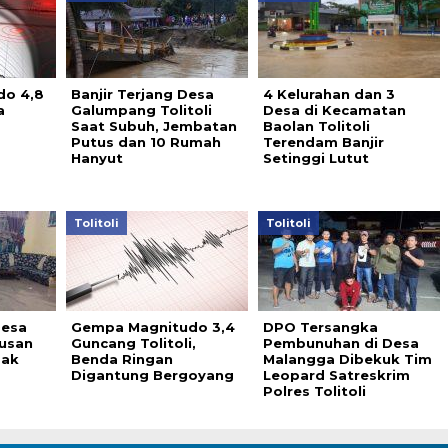
do 4,8
Banjir Terjang Desa
4 Kelurahan dan 3
a
Galumpang Tolitoli
Desa di Kecamatan
Saat Subuh, Jembatan
Baolan Tolitoli
Putus dan 10 Rumah
Terendam Banjir
Hanyut
Setinggi Lutut
Tolitoli
Tolitoli
Desa
Gempa Magnitudo 3,4
DPO Tersangka
tusan
Guncang Tolitoli,
Pembunuhan di Desa
ak
Benda Ringan
Malangga Dibekuk Tim
Digantung Bergoyang
Leopard Satreskrim
Polres Tolitoli