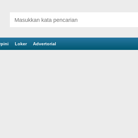
pini
Loker
Advertorial