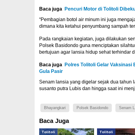
Baca juga
Pencuri Motor di Tolitoli Dib
“Pembagian botol air minum ini juga mengaj
dimana kita ketahui penyumbang sampah terb
Pada rangkaian kegiatan, juga dilakukan s
Polsek Basidondo guna menciptakan silahtur
bertujuan agar lansia hidup sehat terhindar 
Baca juga
Polres Tolitoli Gelar Vaksina
Gula Pasir
Senam lansia yang digelar sejak dua tahun l
susanto putra Lubis dan hingga saat ini menj
Bhayangkari
Polsek Basidondo
Senam L
Baca Juga
Tolitoli
Tolitoli