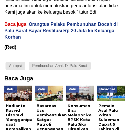
bersama tim untuk memutuskan perlu autopsi atau tidak.
Kami juga akan ke keluarga besok,” tutur Edi.
Baca juga
Orangtua Pelaku Pembunuhan Bocah di
Palu Barat Bayar Restitusi Rp 20 Juta ke Keluarga
Korban
(Red)
Autopsi
Pembunuhan Anak Di Palu Barat
Baca Juga
Palu
Palu
Palu
Nasional
Hadianto
Basarnas
Konsumen
Pemain
Rasyid
Usul
Bisa
Asal Palu
Disoraki
Pembentukan
Melapor ke
Witan
‘Sangganipa’
Satgas
BPSK Kota
Sulaeman
saat
Patroli
Palu Jika
Dapat 5
Kembalikan
Penanganan
Dirugikan,
Jahitan di