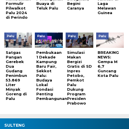
Formulir
Buaya di
Begini
Laga
Pilwalkot
Teluk Palu
Caranya
Melawan
Palu 2024
Guinea
di Perindo
Palu
Palu
Palu
Palu
Satgas
Pembukaan
Simulasi
BREAKING
Pangan
1 Dekade
Makan
NEWS:
Gerebek
Kampung
Bergizi
Gempa M
Dua
Baru Fair,
Gratis di SD
6,7
Gudang
Sekkot
Inpres
Guncang
Penimbun
Palu:
Petobo,
Kota Palu
53.869
Budaya
Pemkot
Liter
Lokal
Palu
Minyak
Fondasi
Dukung
Goreng di
Penting
Program
Palu
Pembangunan
Presiden
Prabowo
SULTENG