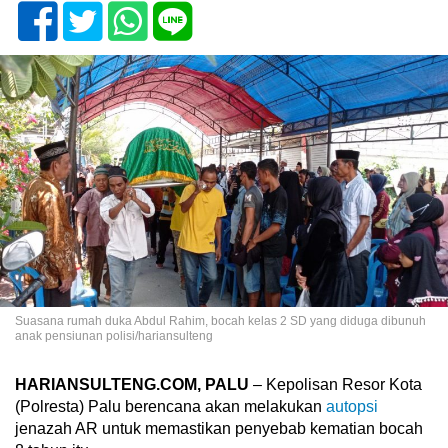
Suasana rumah duka Abdul Rahim, bocah kelas 2 SD yang diduga dibunuh
anak pensiunan polisi/hariansulteng
HARIANSULTENG.COM, PALU
– Kepolisan Resor Kota
(Polresta) Palu berencana akan melakukan
autopsi
jenazah AR untuk memastikan penyebab kematian bocah