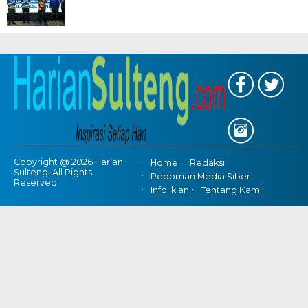
Copyright @ 2026 Harian
Home
Redaksi
Sulteng, All Rights
Pedoman Media Siber
Reserved
Info Iklan
Tentang Kami