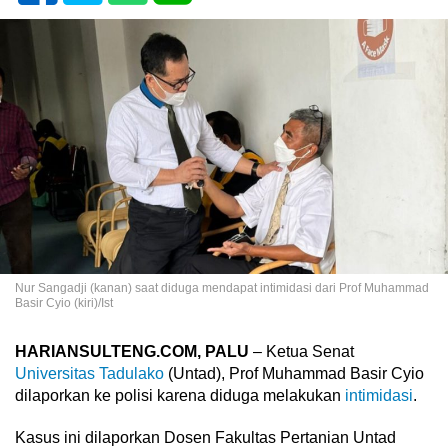
Nur Sangadji (kanan) saat diduga mendapat intimidasi dari Prof Muhammad
Basir Cyio (kiri)/Ist
HARIANSULTENG.COM, PALU
– Ketua Senat
Universitas Tadulako
(Untad), Prof Muhammad Basir Cyio
dilaporkan ke polisi karena diduga melakukan
intimidasi
.
Kasus ini dilaporkan Dosen Fakultas Pertanian Untad