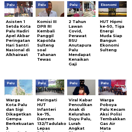
Palu
Palu
Palu
Ekonomi
Asisten 1
Komisi III
2 Tahun
HUT Hipmi
Setda Kota
DPR RI
Lawan
ke-50, Tiga
Palu Hadiri
Kembali
Covid,
Energi
Apel Akbar
Panggil
Perawat
Muda Siap
Peringatan
Kapolda
RSU
Bangun
Hari Santri
Sulteng
Anutapura
Ekonomi
Nasional di
soal
Palu
Sulteng
Alkhairaat
Tahanan
Mendapat
Tewas
Kenaikan
Gaji
Palu
Palu
Palu
Palu
Warga
Peringati
Viral Kabar
Warga
Kota Palu
HUT
Penculikan
Poboya
dan Sigi
Infanteri
Anak di
Palu Kecam
Dikagetkan
ke-75,
Kelurahan
Aksi Polisi
Gempa
Danrem
Duyu Palu,
Tembakkan
Berkekuatan
132/Tadulako
Lurah
Gas Air
3
Lepas
Angkat
Mata