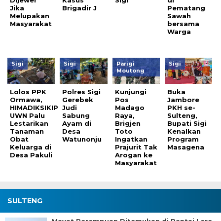
Jika
Brigadir J
Pematang
Melupakan
Sawah
Masyarakat
bersama
Warga
Sigi
Sigi
Parigi
Sigi
Moutong
Lolos PPK
Polres Sigi
Kunjungi
Buka
Ormawa,
Gerebek
Pos
Jambore
HIMADIKSIKIP
Judi
Madago
PKH se-
UWN Palu
Sabung
Raya,
Sulteng,
Lestarikan
Ayam di
Brigjen
Bupati Sigi
Tanaman
Desa
Toto
Kenalkan
Obat
Watunonju
Ingatkan
Program
Keluarga di
Prajurit Tak
Masagena
Desa Pakuli
Arogan ke
Masyarakat
SULTENG
Mayat Perempuan Ditemukan di Pantai Lere