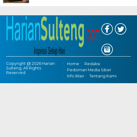
Copyright @ 2026 Harian
Home
Redaksi
Sulteng, All Rights
Pedoman Media Siber
Reserved
Info Iklan
Tentang Kami