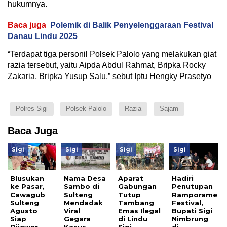
hukumnya.
Baca juga
Polemik di Balik Penyelenggaraan Festival
Danau Lindu 2025
“Terdapat tiga personil Polsek Palolo yang melakukan giat
razia tersebut, yaitu Aipda Abdul Rahmat, Bripka Rocky
Zakaria, Bripka Yusup Salu,” sebut Iptu Hengky Prasetyo
Polres Sigi
Polsek Palolo
Razia
Sajam
Baca Juga
Sigi
Sigi
Sigi
Sigi
Blusukan
Nama Desa
Aparat
Hadiri
ke Pasar,
Sambo di
Gabungan
Penutupan
Cawagub
Sulteng
Tutup
Ramporame
Sulteng
Mendadak
Tambang
Festival,
Agusto
Viral
Emas Ilegal
Bupati Sigi
Siap
Gegara
di Lindu
Nimbrung
Dijewer
Kasus
Sigi
di