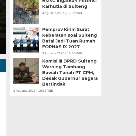
BMKG Ingatkan Potensi
Karhutla di Sulteng
Minggu, 5 Jan 2025 - 18:59 WIB
4 Agustus 2026 | 17:25 WIB
HARIANSULTENG.COM, MOROWALI – Industri nikel men
punggung ekspor nasional. Mantra hilirisasi terus…
Pemprov Kirim Surat
Keberatan soal Sulteng
Batal Jadi Tuan Rumah
FORNAS IX 2027
3 Agustus 2026 | 10:48 WIB
Komisi III DPRD Sulteng
Warning Tambang
Bawah Tanah PT CPM,
Desak Gubernur Segera
Bertindak
2 Agustus 2026 | 19:15 WIB