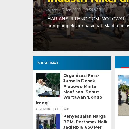
Selasa, 13 Jan 2026 - 16:30 WIB
ng
HARIANSULTENG.COM, PALU – Transisi j
Sulawesi Tengah (Sulteng) nyatanya t
NASIONAL
Organisasi Pers-
Jurnalis Desak
Prabowo Minta
Maaf soal Sebut
Wartawan ‘Londo
Ireng’
25 Juli 2026 | 21:17 WIB
Penyesuaian Harga
BBM, Pertamax Naik
Jadi Rp16.650 Per