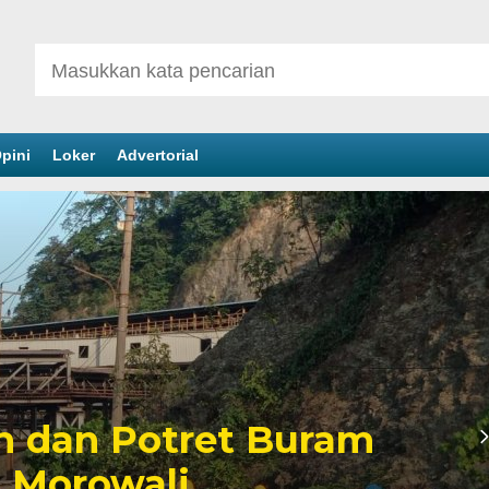
pini
Loker
Advertorial
inan Tambang yang
er Politik Anwar Hafid