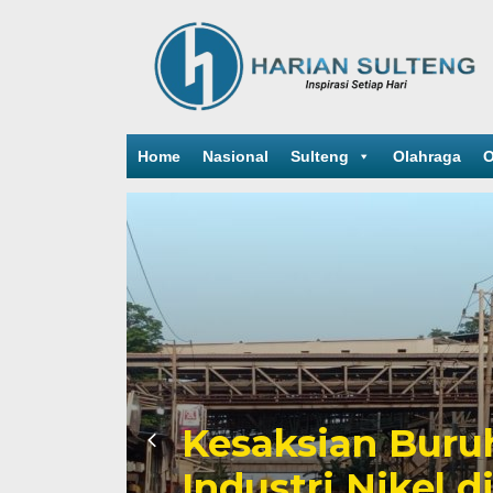
Home
Nasional
Sulteng
Olahraga
O
Sengketa Periz
Mengiringi Kari