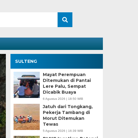
SULTENG
Mayat Perempuan
Ditemukan di Pantai
Lere Palu, Sempat
Dicabik Buaya
6 Agustus 2026 | 18:50 WIB
Jatuh dari Tongkang,
Pekerja Tambang di
Morut Ditemukan
Kesaksian Buruh dan
Tewas
5 Agustus 2026 | 16:39 WIB
Industri Nikel di Mor