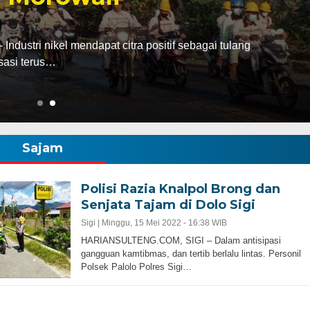
abatan dari bupati Morowali ke kursi gubernur
ak…
Sajam
Polisi Razia Knalpol Brong dan
Senjata Tajam di Dolo Sigi
Sigi |
Minggu, 15 Mei 2022 - 16:38 WIB
HARIANSULTENG.COM, SIGI – Dalam antisipasi
gangguan kamtibmas, dan tertib berlalu lintas. Personil
Polsek Palolo Polres Sigi…