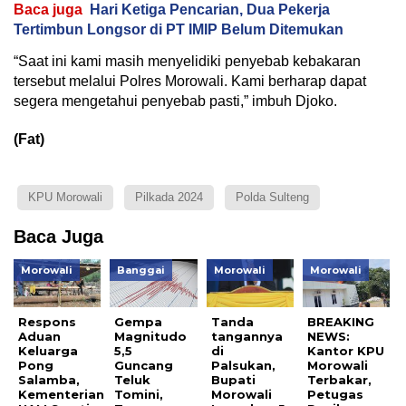
Baca juga
Hari Ketiga Pencarian, Dua Pekerja
Tertimbun Longsor di PT IMIP Belum Ditemukan
“Saat ini kami masih menyelidiki penyebab kebakaran
tersebut melalui Polres Morowali. Kami berharap dapat
segera mengetahui penyebab pasti,” imbuh Djoko.
(Fat)
KPU Morowali
Pilkada 2024
Polda Sulteng
Baca Juga
Morowali
Banggai
Morowali
Morowali
Respons
Gempa
Tanda
BREAKING
Aduan
Magnitudo
tangannya
NEWS:
Keluarga
5,5
di
Kantor KPU
Pong
Guncang
Palsukan,
Morowali
Salamba,
Teluk
Bupati
Terbakar,
Kementerian
Tomini,
Morowali
Petugas