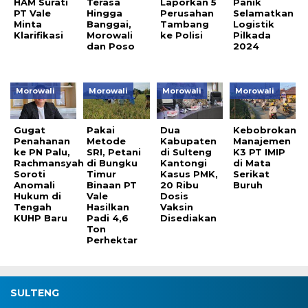
HAM Surati
Terasa
Laporkan 5
Panik
PT Vale
Hingga
Perusahan
Selamatkan
Minta
Banggai,
Tambang
Logistik
Klarifikasi
Morowali
ke Polisi
Pilkada
dan Poso
2024
Morowali
Morowali
Morowali
Morowali
Gugat
Pakai
Dua
Kebobrokan
Penahanan
Metode
Kabupaten
Manajemen
ke PN Palu,
SRI, Petani
di Sulteng
K3 PT IMIP
Rachmansyah
di Bungku
Kantongi
di Mata
Soroti
Timur
Kasus PMK,
Serikat
Anomali
Binaan PT
20 Ribu
Buruh
Hukum di
Vale
Dosis
Tengah
Hasilkan
Vaksin
KUHP Baru
Padi 4,6
Disediakan
Ton
Perhektar
SULTENG