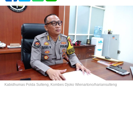
Kabidhumas Polda Sulteng, Kombes Djoko Wienartono/hariansulteng