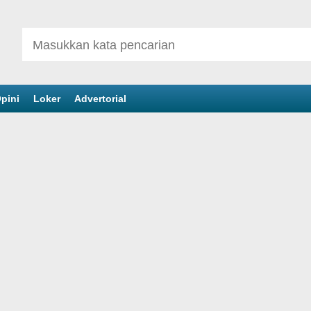
pini
Loker
Advertorial