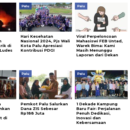
Palu
Palu
Hari Kesehatan
Viral Perpeloncoan
n
Nasional 2024, Pjs Wali
Mahasiswi FEB Untad,
rik di
Kota Palu Apresiasi
Warek Bima: Kami
 Ludes
Kontribusi PDGI
Masih Menunggu
Laporan dari Dekan
Palu
Palu
a
Pemkot Palu Salurkan
1 Dekade Kampung
nkan
Dana ZIS Sebesar
Baru Fair: Perjalanan
Rp188 Juta
Penuh Dedikasi,
t di
Inovasi dan
Kebersamaan