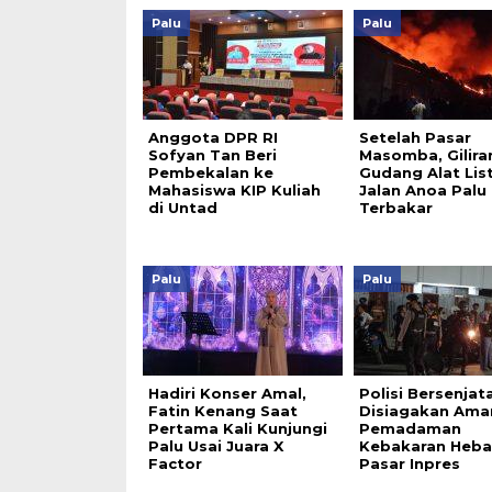
Palu
Palu
Anggota DPR RI
Setelah Pasar
Sofyan Tan Beri
Masomba, Gilira
Pembekalan ke
Gudang Alat List
Mahasiswa KIP Kuliah
Jalan Anoa Palu
di Untad
Terbakar
Palu
Palu
Hadiri Konser Amal,
Polisi Bersenjat
Fatin Kenang Saat
Disiagakan Ama
Pertama Kali Kunjungi
Pemadaman
Palu Usai Juara X
Kebakaran Heba
Factor
Pasar Inpres