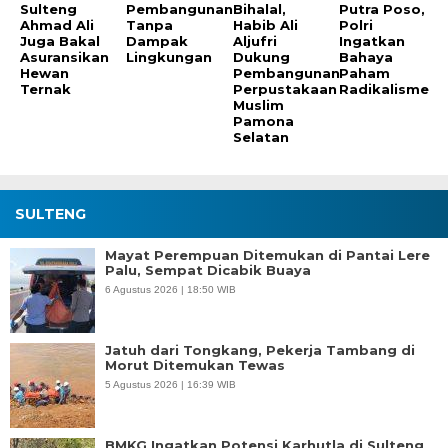
Sulteng
Pembangunan
Bihalal,
Putra Poso,
Ahmad Ali
Tanpa
Habib Ali
Polri
Juga Bakal
Dampak
Aljufri
Ingatkan
Asuransikan
Lingkungan
Dukung
Bahaya
Hewan
Pembangunan
Paham
Ternak
Perpustakaan
Radikalisme
Muslim
Pamona
Selatan
SULTENG
Mayat Perempuan Ditemukan di Pantai Lere
Palu, Sempat Dicabik Buaya
6 Agustus 2026 | 18:50 WIB
Jatuh dari Tongkang, Pekerja Tambang di
Morut Ditemukan Tewas
5 Agustus 2026 | 16:39 WIB
BMKG Ingatkan Potensi Karhutla di Sulteng