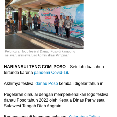
Peluncuran logo festival Danau Poso di kampung
nelayan/ istimewa Biro Administrasi Pimpinan
HARIANSULTENG.COM, POSO
– Setelah dua tahun
tertunda karena
pandemi Covid-19
.
Akhirnya festival
danau Poso
kembali digelar tahun ini.
Pegelaran dimulai dengan memperkenalkan logo festival
danau Poso tahun 2022 oleh Kepala Dinas Pariwisata
Sulawesi Tengah Diah Angraini.
Berlangsung di kampung nelayan,
Kelurahan Talise
,