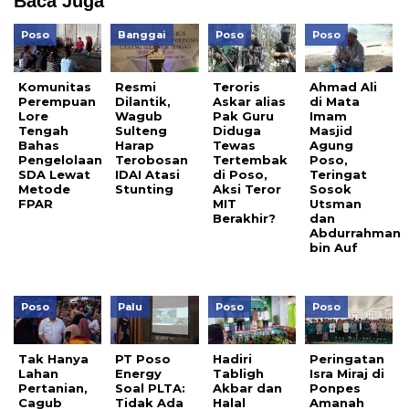
Baca Juga
Poso
Banggai
Poso
Poso
Komunitas
Resmi
Teroris
Ahmad Ali
Perempuan
Dilantik,
Askar alias
di Mata
Lore
Wagub
Pak Guru
Imam
Tengah
Sulteng
Diduga
Masjid
Bahas
Harap
Tewas
Agung
Pengelolaan
Terobosan
Tertembak
Poso,
SDA Lewat
IDAI Atasi
di Poso,
Teringat
Metode
Stunting
Aksi Teror
Sosok
FPAR
MIT
Utsman
Berakhir?
dan
Abdurrahman
bin Auf
Poso
Palu
Poso
Poso
Tak Hanya
PT Poso
Hadiri
Peringatan
Lahan
Energy
Tabligh
Isra Miraj di
Pertanian,
Soal PLTA:
Akbar dan
Ponpes
Cagub
Tidak Ada
Halal
Amanah