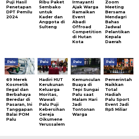
Puji Hasil
Ribu Paket
Irmayanti
Zoom
Penetapan
Sembako
Ajak Warga
Meeting
DPT Pemilu
untuk
Ramaikan
Bersama
2024
Kader dan
Event
Mendagri
Anggota di
Abadi
Bahas
Sulteng
Offroad
Jadwal
Competition
Pelantikan
di Hutan
Kepala
Kota
Daerah
Palu
Palu
Palu
Palu
69 Merek
Hadiri HUT
Kemunculan
Pemerintah
Kosmetik
Kerukunan
Buaya di
Naikkan
Ilegal dan
Keluarga
Tepi Sungai
Total
Berbahaya
Moritas,
Palu saat
Hadiah
Beredar di
Wawali
Malam Hari
Palu Sport
Pasaran, Ini
Palu Puji
Jadi
Event Jadi
Tanggapan
Kebersihan
Tontonan
Rp5 Miliar
Balai POM
Gereja
Warga
Palu
Oikumene
Yerussalem