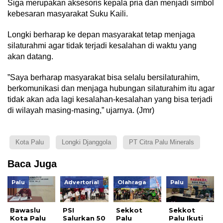
Siga merupakan aksesoris kepala pria dan menjadi simbol
kebesaran masyarakat Suku Kaili.
Longki berharap ke depan masyarakat tetap menjaga
silaturahmi agar tidak terjadi kesalahan di waktu yang
akan datang.
”Saya berharap masyarakat bisa selalu bersilaturahim,
berkomunikasi dan menjaga hubungan silaturahim itu agar
tidak akan ada lagi kesalahan-kesalahan yang bisa terjadi
di wilayah masing-masing,” ujarnya. (Jmr)
Kota Palu
Longki Djanggola
PT Citra Palu Minerals
Baca Juga
Palu
Advertorial
Olahraga
Palu
Bawaslu
PSI
Sekkot
Sekkot
Kota Palu
Salurkan 50
Palu
Palu Ikuti