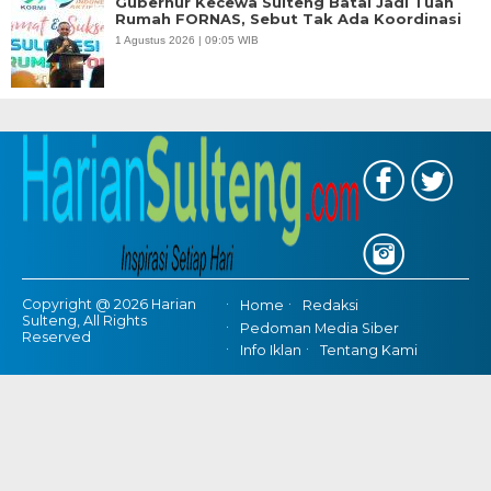
Gubernur Kecewa Sulteng Batal Jadi Tuan
Rumah FORNAS, Sebut Tak Ada Koordinasi
1 Agustus 2026 | 09:05 WIB
Copyright @ 2026 Harian
Home
Redaksi
Sulteng, All Rights
Pedoman Media Siber
Reserved
Info Iklan
Tentang Kami