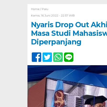
Home /
Palu
Kamis, 16 Juni 2022 - 22:57 WIB
Nyaris Drop Out Akhi
Masa Studi Mahasis
Diperpanjang