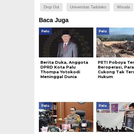
Drop Out
Universitas Tadulako
Wisuda
Baca Juga
Palu
Palu
Berita Duka, Anggota
PETI Poboya Te
DPRD Kota Palu
Beroperasi, Para
Thompa Yotokodi
Cukong Tak Ter
Meninggal Dunia
Hukum
Palu
Palu