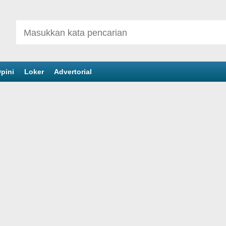
pini
Loker
Advertorial