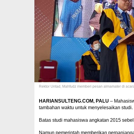
Rektor Untad, Mahfudz memberi pesan almamater di acara
HARIANSULTENG.COM, PALU
– Mahasisw
tambahan waktu untuk menyelesaikan studi.
Batas studi mahasiswa angkatan 2015 sebel
Namun pemerintah memberikan perpanjangan