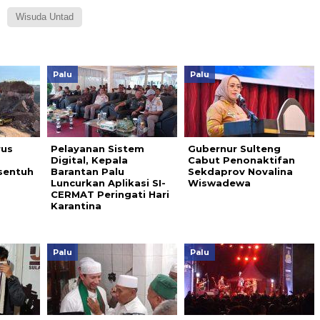
Wisuda Untad
Palu
Palu
rus
Pelayanan Sistem
Gubernur Sulteng
Digital, Kepala
Cabut Penonaktifan
sentuh
Barantan Palu
Sekdaprov Novalina
Luncurkan Aplikasi SI-
Wiswadewa
CERMAT Peringati Hari
Karantina
Palu
Palu