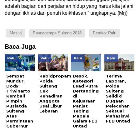
adalah bagian dari perjalanan hidup yang harus kita jalani
dengan ikhlas dan penuh keikhlasan,” ungkapnya. (Mrj)
Masjid
Pascagempa Sulteng 2018
Pemkot Palu
Baca Juga
Palu
Palu
Palu
Palu
Sempat
Kabidpropam
Besok,
Terima
Mundur,
Polda
Kategori
Laporan,
Dody
Sulteng
Lead Putra
Polda
Triwinarto
Cek
Bertanding
Sulteng
Kembali
Kehadiran
di
Selidiki
Pimpin
Anggota
Kejuaraan
Dugaan
Puslatda
Usai Libur
Panjat
Pelecehan
Sulteng
Lebaran
Tebing
Seksual
Atas
Mapala
Mahasiswi
Permintaan
Galara FEB
FEB Untad
Gubernur
Untad