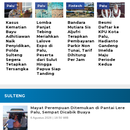
Palu
Palu
Fintech
Palu
Kasus
Lomba
Bandara
Resmi
Kematian
Panjat
Mutiara Sis
Daftar ke
Bayu
Tebing
Aljufri
KPU Kota
Adhitiawan
Meriahkan
Terapkan
Palu,
Naik
Lalove
Pembayaran
Hadianto
Penyidikan,
Expo di
Parkir Non
Gandeng
Polda
Palu,
Tunai, Tarif
Imelda
Sulteng
Peserta
Dihitung
Maju
Segera
dari Sulut
Per Jam
Periode
Tetapkan
Hingga
Kedua
Tersangka
Papua Siap
Tanding
SULTENG
Mayat Perempuan Ditemukan di Pantai Lere
Palu, Sempat Dicabik Buaya
6 Agustus 2026 | 18:50 WIB