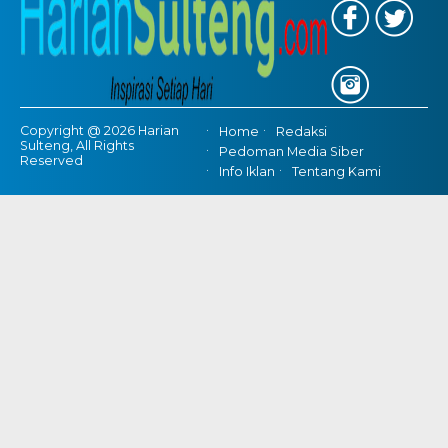
Copyright @ 2026 Harian
Home
Redaksi
Sulteng, All Rights
Pedoman Media Siber
Reserved
Info Iklan
Tentang Kami