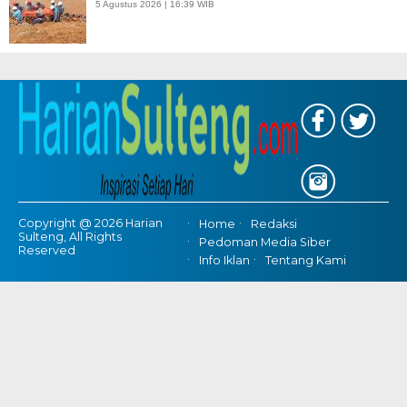
5 Agustus 2026 | 16:39 WIB
Copyright @ 2026 Harian
Home
Redaksi
Sulteng, All Rights
Pedoman Media Siber
Reserved
Info Iklan
Tentang Kami