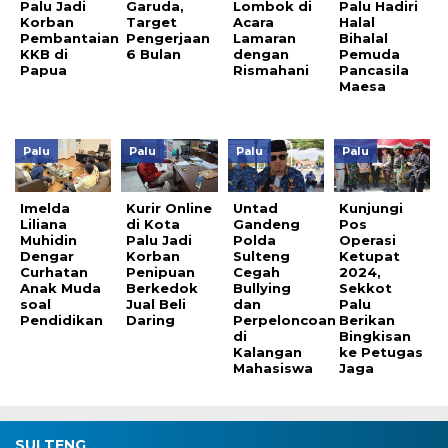
Palu Jadi
Garuda,
Lombok di
Palu Hadiri
Korban
Target
Acara
Halal
Pembantaian
Pengerjaan
Lamaran
Bihalal
KKB di
6 Bulan
dengan
Pemuda
Papua
Rismahani
Pancasila
Maesa
Palu
Palu
Palu
Palu
Imelda
Kurir Online
Untad
Kunjungi
Liliana
di Kota
Gandeng
Pos
Muhidin
Palu Jadi
Polda
Operasi
Dengar
Korban
Sulteng
Ketupat
Curhatan
Penipuan
Cegah
2024,
Anak Muda
Berkedok
Bullying
Sekkot
soal
Jual Beli
dan
Palu
Pendidikan
Daring
Perpeloncoan
Berikan
di
Bingkisan
Kalangan
ke Petugas
Mahasiswa
Jaga
SULTENG