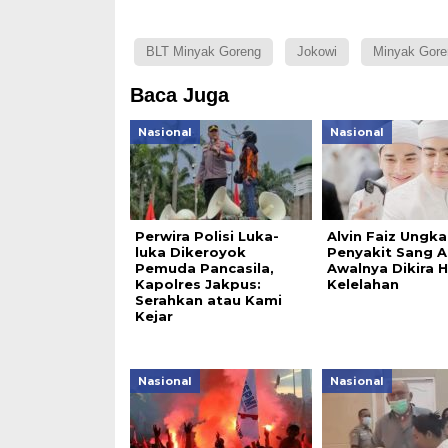
BLT Minyak Goreng
Jokowi
Minyak Gore
Baca Juga
Nasional
Nasional
Perwira Polisi Luka-
Alvin Faiz Ungk
luka Dikeroyok
Penyakit Sang A
Pemuda Pancasila,
Awalnya Dikira 
Kapolres Jakpus:
Kelelahan
Serahkan atau Kami
Kejar
Nasional
Nasional