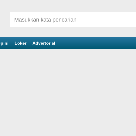
pini
Loker
Advertorial