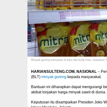
Minyak goreng kemasan di toko ritel Kota Palu, Sulawesi 
HARIANSULTENG.COM, NASIONAL
– Pem
(BLT)
minyak goreng
kepada masyarakat.
Bantuan ini diharapkan dapat mengurangi be
akibat lonjakan harga minyak sawit di dunia.
Keputusan itu disampaikan Presiden Joko W