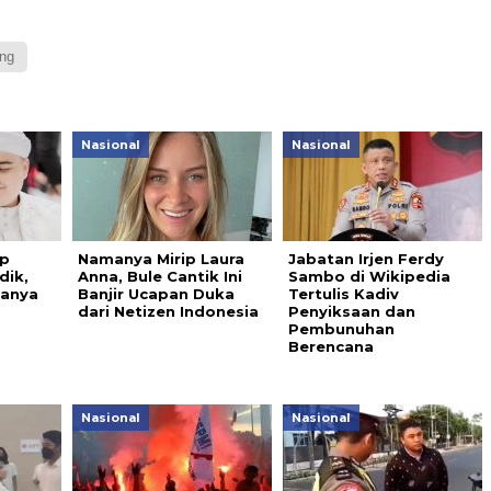
ng
Nasional
Nasional
ap
Namanya Mirip Laura
Jabatan Irjen Ferdy
dik,
Anna, Bule Cantik Ini
Sambo di Wikipedia
Hanya
Banjir Ucapan Duka
Tertulis Kadiv
dari Netizen Indonesia
Penyiksaan dan
Pembunuhan
Berencana
Nasional
Nasional