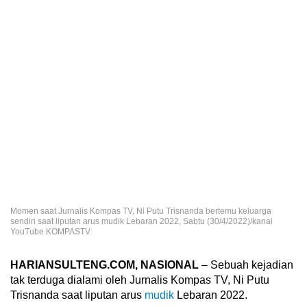
Momen saat Jurnalis Kompas TV, Ni Putu Trisnanda bertemu keluarga
sendiri saat liputan arus mudik Lebaran 2022, Sabtu (30/4/2022)/kanal
YouTube KOMPASTV
HARIANSULTENG.COM, NASIONAL
– Sebuah kejadian
tak terduga dialami oleh Jurnalis Kompas TV, Ni Putu
Trisnanda saat liputan arus
mudik
Lebaran 2022.