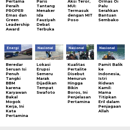
Pertama
Paris
Aksi Teror,
Ormas Oi
Peraih
Tantang
MUI:
Palu
PROPER
Menaker
Termasuk
Serahkan
Emas dan
Ida
dengan MIT
Bantuan
Green
Fauziyah
Poso
Sembako
Leadership
Debat
Award
Terbuka
Energi
Nasional
Nasional
Nasional
Beredar
Lokasi
Kualitas
Pamit Balik
Seruan Isi
Erupsi
Pertalite
ke
Penuh
Semeru
Disebut
Indonesia,
Tangki
Marak
Menurun
Istri
BBM
Dijadikan
Hingga
Ridwan
karena
Tempat
Bikin
Kamil:
Karyawan
Swafoto
Boros, Ini
Mama
Bakal
Penjelasan
Titipkan
Mogok
Pertamina
Eril dalam
Kerja, Ini
Penjagaan
Kata
Allah
Pertamina