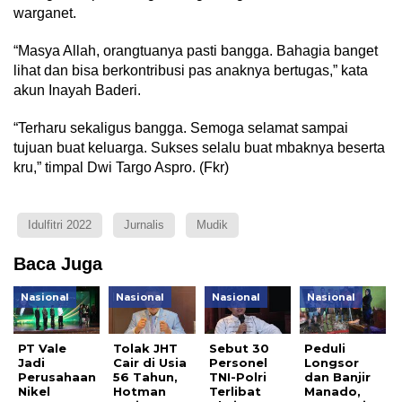
warganet.
“Masya Allah, orangtuanya pasti bangga. Bahagia banget
lihat dan bisa berkontribusi pas anaknya bertugas,” kata
akun Inayah Baderi.
“Terharu sekaligus bangga. Semoga selamat sampai
tujuan buat keluarga. Sukses selalu buat mbaknya beserta
kru,” timpal Dwi Targo Aspro. (Fkr)
Idulfitri 2022
Jurnalis
Mudik
Baca Juga
Nasional
Nasional
Nasional
Nasional
PT Vale
Tolak JHT
Sebut 30
Peduli
Jadi
Cair di Usia
Personel
Longsor
Perusahaan
56 Tahun,
TNI-Polri
dan Banjir
Nikel
Hotman
Terlibat
Manado,