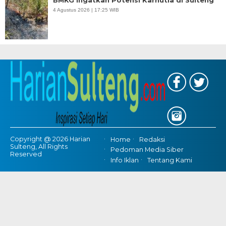
BMKG Ingatkan Potensi Karhutla di Sulteng
4 Agustus 2026 | 17:25 WIB
Copyright @ 2026 Harian
Home
Redaksi
Sulteng, All Rights
Pedoman Media Siber
Reserved
Info Iklan
Tentang Kami