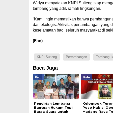
Widya menyatakan KNPI Sulteng siap menga
tambang yang adil, ramah lingkungan.
“Kami ingin memastikan bahwa pembangunan
dan ekologis. Aktivitas penambangan yang
keselamatan bagi seluruh masyarakat di sek
(Fan)
KNPI Sulteng
Pertambangan
Tambang Il
Baca Juga
Palu
Palu
Pendirian Lembaga
Kelompok Terori
Bantuan Hukum Tepi
Poso Habis, Ope
Barat: Suara untuk
Madago Raya T