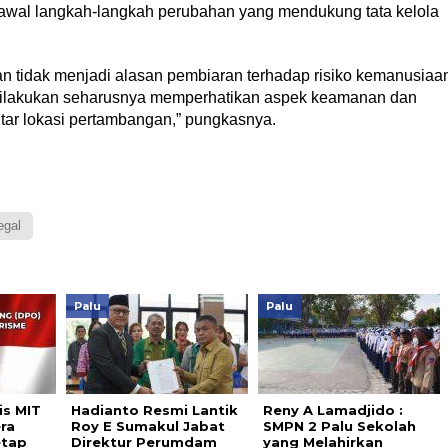
wal langkah-langkah perubahan yang mendukung tata kelola
 tidak menjadi alasan pembiaran terhadap risiko kemanusiaa
 dilakukan seharusnya memperhatikan aspek keamanan dan
itar lokasi pertambangan,” pungkasnya.
egal
Palu
Palu
s MIT
Hadianto Resmi Lantik
Reny A Lamadjido :
ra
Roy E Sumakul Jabat
SMPN 2 Palu Sekolah
etap
Direktur Perumdam
yang Melahirkan