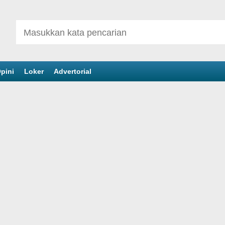
pini
Loker
Advertorial