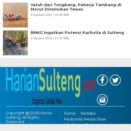
Jatuh dari Tongkang, Pekerja Tambang di
Morut Ditemukan Tewas
5 Agustus 2026 | 16:39 WIB
BMKG Ingatkan Potensi Karhutla di Sulteng
4 Agustus 2026 | 17:25 WIB
Copyright @ 2026 Harian
Home
Redaksi
Sulteng, All Rights
Pedoman Media Siber
Reserved
Info Iklan
Tentang Kami