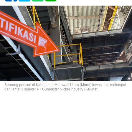
Seorang pencuri di Kabupaten Morowali Utara (Morut) tewas usai melompat
dari lantai 3 smelter PT Gunbuster Nickel Industry (GNI)/Ist