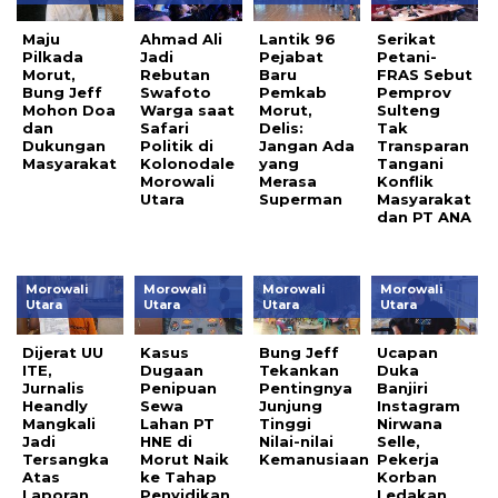
Maju
Ahmad Ali
Lantik 96
Serikat
Pilkada
Jadi
Pejabat
Petani-
Morut,
Rebutan
Baru
FRAS Sebut
Bung Jeff
Swafoto
Pemkab
Pemprov
Mohon Doa
Warga saat
Morut,
Sulteng
dan
Safari
Delis:
Tak
Dukungan
Politik di
Jangan Ada
Transparan
Masyarakat
Kolonodale
yang
Tangani
Morowali
Merasa
Konflik
Utara
Superman
Masyarakat
dan PT ANA
Morowali
Morowali
Morowali
Morowali
Utara
Utara
Utara
Utara
Dijerat UU
Kasus
Bung Jeff
Ucapan
ITE,
Dugaan
Tekankan
Duka
Jurnalis
Penipuan
Pentingnya
Banjiri
Heandly
Sewa
Junjung
Instagram
Mangkali
Lahan PT
Tinggi
Nirwana
Jadi
HNE di
Nilai-nilai
Selle,
Tersangka
Morut Naik
Kemanusiaan
Pekerja
Atas
ke Tahap
Korban
Laporan
Penyidikan
Ledakan