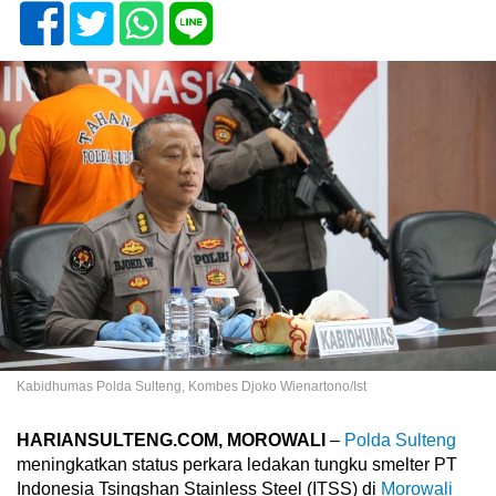
Kabidhumas Polda Sulteng, Kombes Djoko Wienartono/Ist
HARIANSULTENG.COM, MOROWALI
–
Polda Sulteng
meningkatkan status perkara ledakan tungku smelter PT
Indonesia Tsingshan Stainless Steel (ITSS) di
Morowali