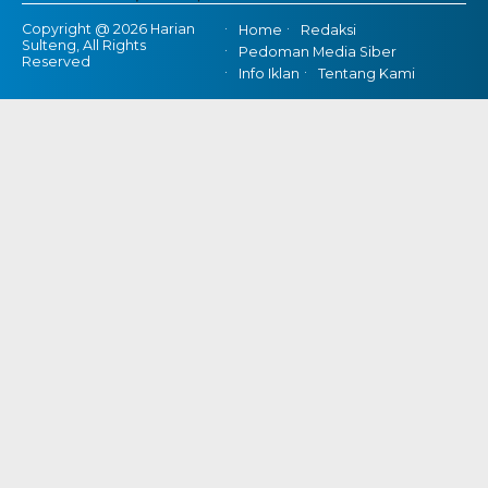
Copyright @ 2026 Harian
Home
Redaksi
Sulteng, All Rights
Pedoman Media Siber
Reserved
Info Iklan
Tentang Kami