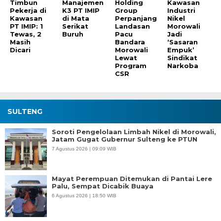
Timbun
Manajemen
Holding
Kawasan
Pekerja di
K3 PT IMIP
Group
Industri
Kawasan
di Mata
Perpanjang
Nikel
PT IMIP: 1
Serikat
Landasan
Morowali
Tewas, 2
Buruh
Pacu
Jadi
Masih
Bandara
‘Sasaran
Dicari
Morowali
Empuk’
Lewat
Sindikat
Program
Narkoba
CSR
SULTENG
Soroti Pengelolaan Limbah Nikel di Morowali,
Jatam Gugat Gubernur Sulteng ke PTUN
7 Agustus 2026 | 09:09 WIB
Mayat Perempuan Ditemukan di Pantai Lere
Palu, Sempat Dicabik Buaya
6 Agustus 2026 | 18:50 WIB