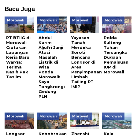
Baca Juga
Morowali
Morowali
Morowali
Morowali
PT BTIIG di
Abdul
Yayasan
Polda
Morowali
Karim
Tanah
Sulteng
Ciptakan
Aljufri Janji
Merdeka
Tahan
Lapangan
Atasi
Soroti
Tersangka
Kerja Baru,
Masalah
Bencana
Dugaan
Warga:
Listrik di
Longsor di
Pemalsuan
Terima
Wita
Area
IUP di
Kasih Pak
Ponda
Penyimpanan
Morowali
Taslim
Morowali:
Limbah
Saya
Tailing PT
Tongkrongi
IMIP
Gedung
PLN
Morowali
Morowali
Morowali
Morowali
Longsor
Kebobrokan
Zhenshi
Kala