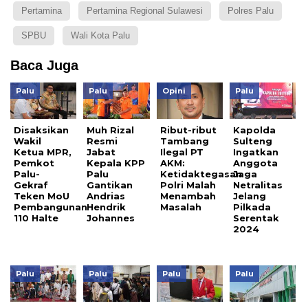
Pertamina
Pertamina Regional Sulawesi
Polres Palu
SPBU
Wali Kota Palu
Baca Juga
Palu
Palu
Opini
Palu
Disaksikan
Muh Rizal
Ribut-ribut
Kapolda
Wakil
Resmi
Tambang
Sulteng
Ketua MPR,
Jabat
Ilegal PT
Ingatkan
Pemkot
Kepala KPP
AKM:
Anggota
Palu-
Palu
Ketidaktegasan
Jaga
Gekraf
Gantikan
Polri Malah
Netralitas
Teken MoU
Andrias
Menambah
Jelang
Pembangunan
Hendrik
Masalah
Pilkada
110 Halte
Johannes
Serentak
2024
Palu
Palu
Palu
Palu