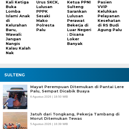
Kali Ketiga
Urus SKCK,
Ketua PPNI
Pasien
Buka
Lulusan
Sulteng
VVIP
Lomba
PPPK
Sarankan
Keluhkan
Islami Anak
Sesaki
Lulusan
Pelayanan
di
Mako
Perawat
Kesehatan
Kelurahan
Polresta
Bekerja di
di RS Budi
Baru,
Palu
Luar Negeri
Agung Palu
Wawali:
: Disana
Jangan
Loker
Nangis
Banyak
Kalau Kalah
Nak
SULTENG
Mayat Perempuan Ditemukan di Pantai Lere
Palu, Sempat Dicabik Buaya
6 Agustus 2026 | 18:50 WIB
Jatuh dari Tongkang, Pekerja Tambang di
Morut Ditemukan Tewas
5 Agustus 2026 | 16:39 WIB