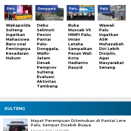
Palu
Donggala
Palu
Palu
Wakapolda
Debu
Buka
Wawali
Sulteng
Selimuti
Muscab VII
Palu
Ingatkan
Pesisir
HIMPI Palu,
Ingatkan
Mahasiswa
Pantai
Imran
ASN
Baru soal
Palu-
Lataha
Muhazabah
Pentingnya
Donggala,
Sampaikan
Diri Lebih
Kesadaran
Walhi-
Pesan Wali
Disiplin,
Hukum
Jatam
Kota
Agar
Desak
Hadianto
Masyarakat
Pemprov
Rasyid
Senang
Sulteng
Evaluasi
Aktivitas
Tambang
SULTENG
Mayat Perempuan Ditemukan di Pantai Lere
Palu, Sempat Dicabik Buaya
6 Agustus 2026 | 18:50 WIB