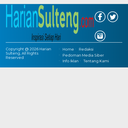
Copyright @ 2026 Harian
Home
Redaksi
Sulteng, All Rights
Pedoman Media Siber
Reserved
Info Iklan
Tentang Kami