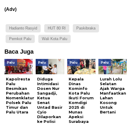
(Adv)
Hadianto Rasyid
HUT 80 RI
Paskibraka
Pemkot Palu
Wali Kota Palu
Baca Juga
Palu
Palu
Palu
Palu
Kapolresta
Diduga
Kepala
Lurah Lolu
Palu
Intimidasi
Dinas
Selatan
Resmikan
Dosen Nur
Kominfo
Ajak Warga
Perubahan
Sangadji,
Kota Palu
Manfaatkan
Nomenklatur
Ketua
Ikuti Forum
Lahan
Polsek Palu
Senat
Komdigi
Kosong
Timur dan
Untad Basir
2025 di
Untuk
Palu Utara
Cyio
Munas
Bertani
Dilaporkan
Apeksi
ke Polisi
Surabaya