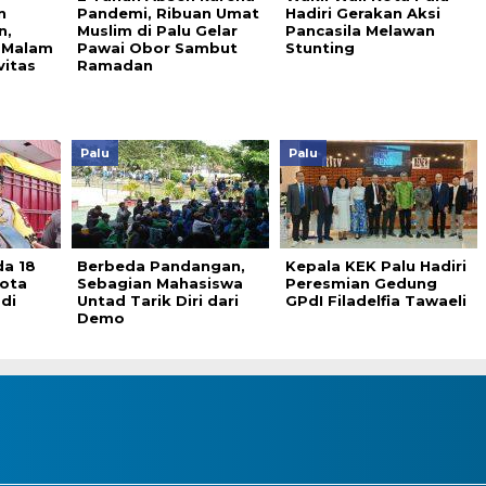
n
Pandemi, Ribuan Umat
Hadiri Gerakan Aksi
n,
Muslim di Palu Gelar
Pancasila Melawan
 Malam
Pawai Obor Sambut
Stunting
vitas
Ramadan
Palu
Palu
da 18
Berbeda Pandangan,
Kepala KEK Palu Hadiri
Kota
Sebagian Mahasiswa
Peresmian Gedung
di
Untad Tarik Diri dari
GPdI Filadelfia Tawaeli
Demo