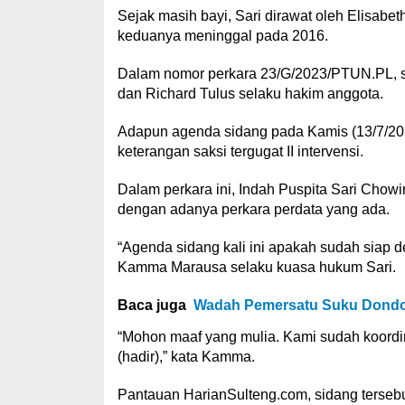
Sejak masih bayi, Sari dirawat oleh Elisa
keduanya meninggal pada 2016.
Dalam nomor perkara 23/G/2023/PTUN.PL, si
dan Richard Tulus selaku hakim anggota.
Adapun agenda sidang pada Kamis (13/7/202
keterangan saksi tergugat II intervensi.
Dalam perkara ini, Indah Puspita Sari Chowin
dengan adanya perkara perdata yang ada.
“Agenda sidang kali ini apakah sudah siap 
Kamma Marausa selaku kuasa hukum Sari.
Baca juga
Wadah Pemersatu Suku Dondo
“Mohon maaf yang mulia. Kami sudah koordin
(hadir),” kata Kamma.
Pantauan HarianSulteng.com, sidang terseb