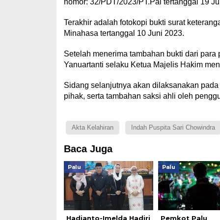
nomor: 32/PDT/2023/PT.Pal tertanggal 19 Ju
Terakhir adalah fotokopi bukti surat ketera
Minahasa tertanggal 10 Juni 2023.
Setelah menerima tambahan bukti dari para pi
Yanuartanti selaku Ketua Majelis Hakim men
Sidang selanjutnya akan dilaksanakan pada 
pihak, serta tambahan saksi ahli oleh penggu
Akta Kelahiran
Indah Puspita Sari Chowindra
Baca Juga
Palu
Palu
Hadianto-Imelda Hadiri
Pemkot Palu