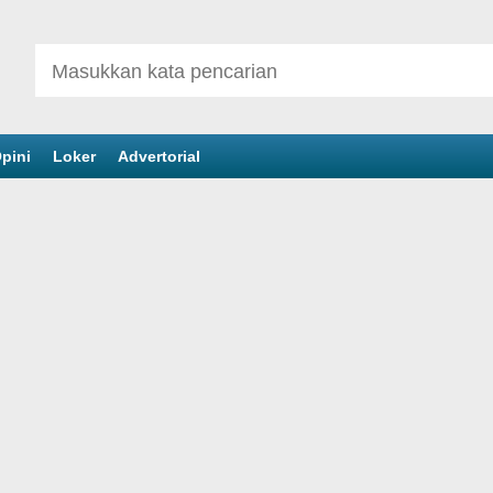
pini
Loker
Advertorial