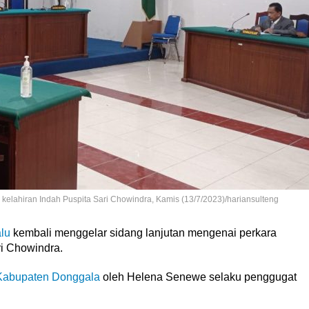
kelahiran Indah Puspita Sari Chowindra, Kamis (13/7/2023)/hariansulteng
lu
kembali menggelar sidang lanjutan mengenai perkara
ri Chowindra.
Kabupaten Donggala
oleh Helena Senewe selaku penggugat