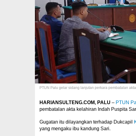
PTUN Palu gelar sidang lanjutan perkara pembatalan akta 
HARIANSULTENG.COM, PALU
–
PTUN Pa
pembatalan akta kelahiran Indah Puspita Sa
Gugatan itu dilayangkan terhadap Dukcapil
yang mengaku ibu kandung Sari.