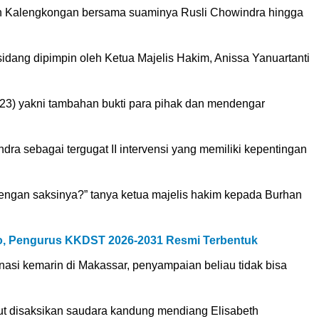
beth Kalengkongan bersama suaminya Rusli Chowindra hingga
dang dipimpin oleh Ketua Majelis Hakim, Anissa Yanuartanti
3) yakni tambahan bukti para pihak dan mendengar
dra sebagai tergugat II intervensi yang memiliki kepentingan
dengan saksinya?” tanya ketua majelis hakim kepada Burhan
, Pengurus KKDST 2026-2031 Resmi Terbentuk
asi kemarin di Makassar, penyampaian beliau tidak bisa
ut disaksikan saudara kandung mendiang Elisabeth