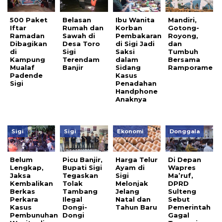
500 Paket
Belasan
Ibu Wanita
Mandiri,
Iftar
Rumah dan
Korban
Gotong-
Ramadan
Sawah di
Pembakaran
Royong,
Dibagikan
Desa Toro
di Sigi Jadi
dan
di
Sigi
Saksi
Tumbuh
Kampung
Terendam
dalam
Bersama
Mualaf
Banjir
Sidang
Ramporame
Padende
Kasus
Sigi
Penadahan
Handphone
Anaknya
Sigi
Sigi
Ekonomi
Donggala
Belum
Picu Banjir,
Harga Telur
Di Depan
Lengkap,
Bupati Sigi
Ayam di
Wapres
Jaksa
Tegaskan
Sigi
Ma’ruf,
Kembalikan
Tolak
Melonjak
DPRD
Berkas
Tambang
Jelang
Sulteng
Perkara
Ilegal
Natal dan
Sebut
Kasus
Dongi-
Tahun Baru
Pemerintah
Pembunuhan
Dongi
Gagal