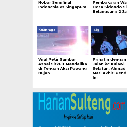
Nobar Semifinal
Pembakaran Wan
Indonesia vs Singapura
Desa Sidondo Si
Belangsung 2 J
Olahraga
Sigi
Viral Petir Sambar
Prihatin dengan
Aspal Sirkuit Mandalika
Jalan ke Kulawi
di Tengah Aksi Pawang
Selatan, Ahmad A
Hujan
Mari Akhiri Pend
Ini