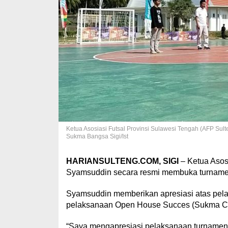
Ketua Asosiasi Futsal Provinsi Sulawesi Tengah (AFP Sul
Sukma Bangsa Sigi/Ist
HARIANSULTENG.COM, SIGI
– Ketua Asosi
Syamsuddin secara resmi membuka turnamen 
Syamsuddin memberikan apresiasi atas pela
pelaksanaan Open House Succes (Sukma Comp
“Saya mengapresiasi pelaksanaan turnamen