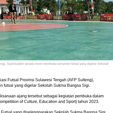
teng), Syamsuddin secara resmi membuka turnamen futsal yang digelar Sekolah
asi Futsal Provinsi Sulawesi Tengah (AFP Sulteng),
futsal yang digelar Sekolah Sukma Bangsa Sigi.
ksanaan ajang tersebut sebagai kegiatan pembuka dalam
etition of Culture, Education and Sport) tahun 2023.
 Futsal yang diselenggarakan Sekolah Sukma Bangsa Sigi.