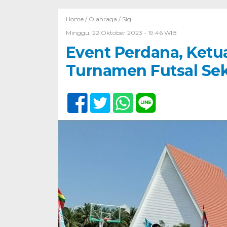
Home /
Olahraga
/
Sigi
Minggu, 22 Oktober 2023 - 19:46 WIB
Event Perdana, Ketu
Turnamen Futsal Se