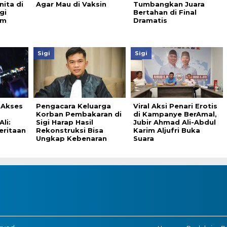
ita di
Agar Mau di Vaksin
Tumbangkan Juara
gi
Bertahan di Final
am
Dramatis
Sigi
Sigi
 Akses
Pengacara Keluarga
Viral Aksi Penari Erotis
Korban Pembakaran di
di Kampanye BerAmal,
li:
Sigi Harap Hasil
Jubir Ahmad Ali-Abdul
eritaan
Rekonstruksi Bisa
Karim Aljufri Buka
Ungkap Kebenaran
Suara