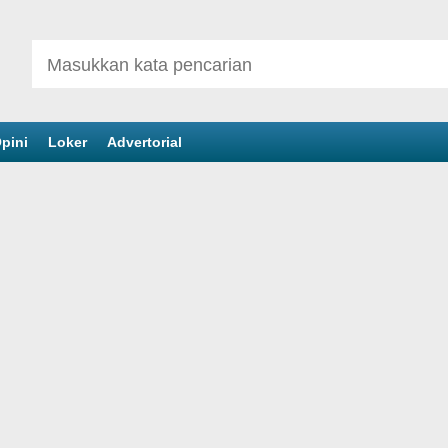
pini
Loker
Advertorial