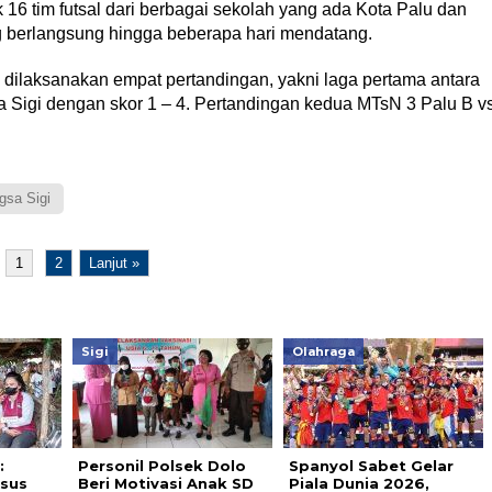
 16 tim futsal dari berbagai sekolah yang ada Kota Palu dan
g berlangsung hingga beberapa hari mendatang.
 dilaksanakan empat pertandingan, yakni laga pertama antara
gi dengan skor 1 – 4. Pertandingan kedua MTsN 3 Palu B v
sa Sigi
1
2
Lanjut »
Sigi
Olahraga
:
Personil Polsek Dolo
Spanyol Sabet Gelar
asus
Beri Motivasi Anak SD
Piala Dunia 2026,