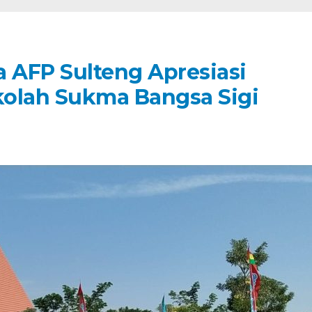
a AFP Sulteng Apresiasi
kolah Sukma Bangsa Sigi